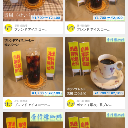
¥1,700 〜 ¥2,100
¥1,700 〜 ¥2,100
昼行燈珈琲
昼行燈珈琲
ブレンド アイス コーヒー 【青嵐(せいらん)】
ブレンド アイス コーヒー 【薫風（くんぷう）】
¥1,700 〜 ¥2,100
¥1,700 〜 ¥2,100
昼行燈珈琲
昼行燈珈琲
ブレンド アイスコーヒー 【モンスーン】
ボディ（厚み）系ブレンド【光風（こうふう）】