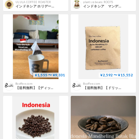
ULULA COFFEE ROASTER
plants＆beans ROOTS
インドネシア ホリデーマンデリン スマトラ式 G1
インドネシア マンデリンG1 100g
¥1,555 〜 ¥9,331
¥2,592 〜 ¥15,552
8coffee.com
8coffee.com
【送料無料】【ディップスタイルコーヒー】１２個入り～９０個入り インドネシア トバブルカ スマトラマンデリンG-1
【送料無料】【ドリップバッグコーヒー】 １２袋～９０袋 インドネシア アチェ マンデリンG1 デカフェ ノンカフェイン