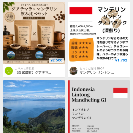
¥2,500
¥1,782
よりみち焙煎所
もっくん珈琲 SHOP
【自家焙煎】グアテマラ×マンデリン 飲み比べセット
マンデリン リントン タノ バタック （深煎り） 200g