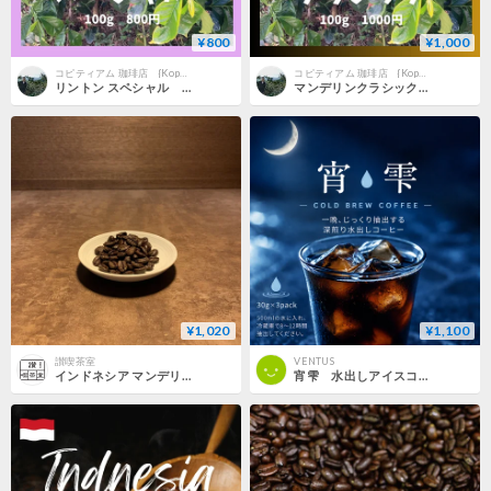
¥800
¥1,000
コピティアム 珈琲店 {Kopitiam coffee shop}
コピティアム 珈琲店 {Kopitiam coffee shop}
リントン スペシャル Rinton Special (100g)
マンデリンクラシック Mandheling Classic （100g）
¥1,020
¥1,100
讃喫茶室
VENTUS
インドネシア マンデリン アチェ アルールバダ 100g
宵雫 水出しアイスコーヒーパック｜30g×３Pack