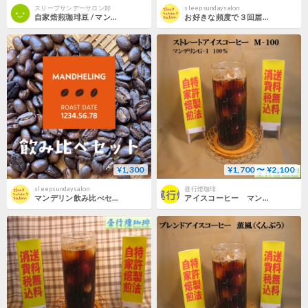
スリープサンデーサロン卸
sleepsundaysalon
自家焙煎珈琲豆 / マンデリン500g深煎り
お好きな頻度で３回届く定期便 / マンデリン(200g×3)深煎り
¥1,300
¥1,700 〜 ¥2,100
sleepsundaysalon
昼行燈珈琲
マンデリン飲み比べセット/中深煎りと深煎り
アイスコーヒー マンデリン 【Ｍ-１００】