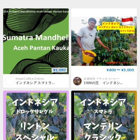
¥1,090
¥800 〜 ¥3,000
Amud Coffee Online
自家焙煎 アチャオコーヒー
インドネシア スマトラ マンデリン アチェ ルーサー 100g
1000の王 インドネシア マンデリン ポルン セリブ ラジャ スマトラ式 G1