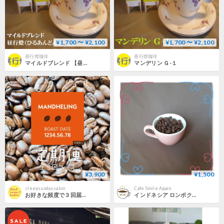
¥1,700 〜 ¥2,100
¥1,700 〜 ¥2,100
昼行燈珈琲
昼行燈珈琲
マイルドブレンド 【昼行燈(ひるあんどん)】
マンデリン Ｇ-１
¥3,900
¥1,500
sleepsundaysalon
Cafe Smile Again
お好きな頻度で３回届く定期便 / マンデリン(200g×3)中深煎り
インドネシア ロンボク島 ロブスタ ナチュラルG1 中深煎 150ｇ