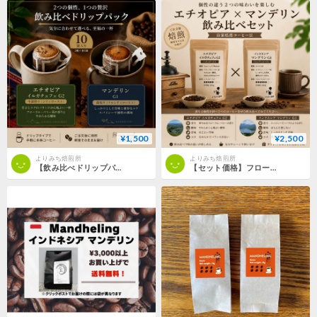
¥1,500
¥2,500
よりみち焙煎所
よりみち焙煎所
【飲み比べドリップパック 10袋セット】 エチオピア イルガチェフェG2 × マンデリンG1
【セット価格】フローラルと重厚感を楽しむ コーヒー飲み比べセット