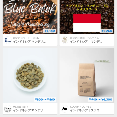
¥1,150
¥1,260
自家焙煎コーヒー Ucafe
自家焙煎珈琲 まめごこち
インドネシア マンデリン ブルーバタック(100g)
インドネシア マンデリン SG レイクタワール
¥800 〜 ¥860
¥940 〜 ¥4,300
Up/Roastery
KOGUMA COFFEE
インドネシア マンデリンG1 スマトラタイガー
インドネシア｜スラウェシ島 トラジャ スロトコ農園 深煎り