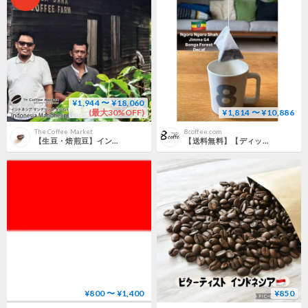
¥1,944 〜 ¥18,060
(最大30%OFF)
¥1,814 〜 ¥10,886
The Coffee Market
8coffee.com
【生豆・焙煎豆】インドネシア マンデリン ナタル G1
【送料無料】【ディップスタイルコーヒー】１２個入り～９０個入り エチオピア ジマG4 ボンガフォレスト デカフェ ノンカフェイン
¥800 〜 ¥1,400
¥850