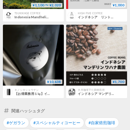
¥1,100 〜 ¥2,020
¥1,000
TSUKIKAGE COFFEE
HIGH FIVE COFFEE
Indonesia Mandheling Batak Blue G1 /インドネシア マンデリン バタックブルー G1
インドネシア リントン マンデリン 200g
¥10,638
¥1,700
キノシタショウテン
大月珈琲下仁田焙煎所
【お得業務用１㎏】インドネシア/オナンガンジャン/ライトロースト
インドネシア マンデリン ワハナ農園【ふか深】
関連ハッシュタグ
#ゲガラン
#スペシャルティコーヒー
#自家焙煎珈琲