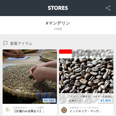
SNS
STORES
#マンデリン
390件
新着アイテム
¥1,360
¥1,800
自家焙煎豆や ふくくる珈琲
自家焙煎コーヒー豆 Charlie's Coffee
【店舗のみ在庫あり】028.インドネシア マンデリン ビンタンリマ スマトラ 100g
インドネシア・マンデリン・ポルンG1 200g