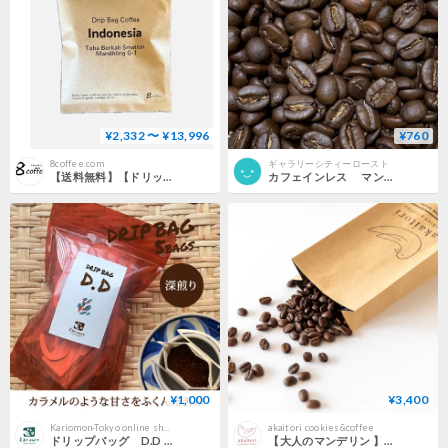
¥2,332 〜 ¥13,996
¥760
8coffee.com
ギャラリーシティーロースト
【送料無料】【ドリップバッグコーヒー】 １２袋～９０袋 インドネシア トバブルカ スマトラマンデリンG-1
カフェインレス マンデリン クィーンストラ 100ｇ
¥1,000
¥3,400
Kariomon-Tokyo online shop
akaitori cookies&coffee
ドリップバッグ D.D ５パック入り
【大人のマンデリン 】400g 深煎り