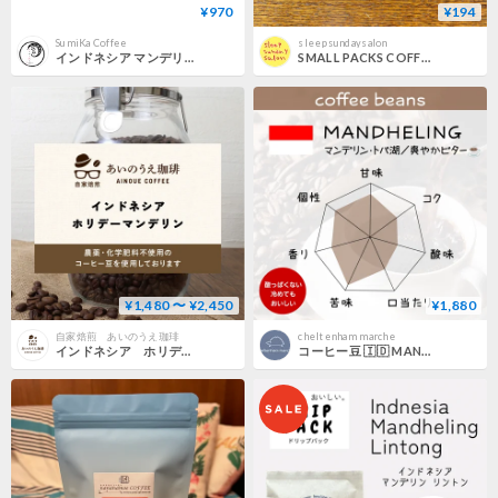
¥970
¥194
SumiKa Coffee
sleepsundaysalon
インドネシア マンデリン アチェ パンダガヨG1 100g
SMALL PACKS COFFEE / マンデリン(深煎り)
¥1,480 〜 ¥2,450
¥1,880
自家焙煎 あいのうえ珈琲
cheltenham marche
インドネシア ホリデーマンデリンG1（やや濃いめの中深煎り)
コーヒー豆 🇮🇩 MANDHELING マンデリン・トバ湖／爽やかビター☕️ [200g]