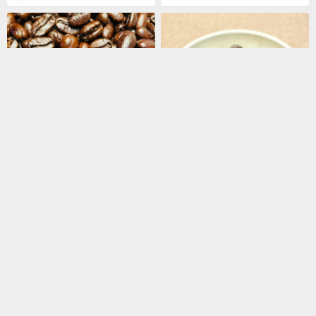
¥660 〜 ¥2,750
¥930
デカフェコーヒー豆焙煎所『屋根と壁』
Gen Coffee
【デカフェ】マンデリン・クィーンスマトラ 【深煎り Fullcity Roast】
マンデリン/100g ポルン セリブ ラジャ スマトラ式 G1