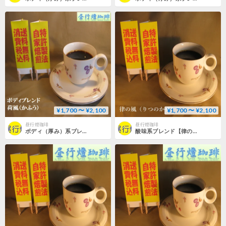
¥1,700 〜 ¥2,100
¥1,700 〜 ¥2,100
昼行燈珈琲
昼行燈珈琲
ボディ（厚み）系ブレンド【荷風（かふう）】
酸味系ブレンド【律の風（りつのかぜ）】