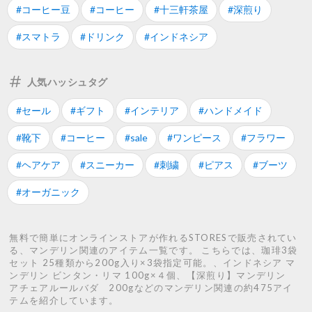
#コーヒー豆
#コーヒー
#十三軒茶屋
#深煎り
#スマトラ
#ドリンク
#インドネシア
人気ハッシュタグ
#セール
#ギフト
#インテリア
#ハンドメイド
#靴下
#コーヒー
#sale
#ワンピース
#フラワー
#ヘアケア
#スニーカー
#刺繍
#ピアス
#ブーツ
#オーガニック
無料で簡単にオンラインストアが作れるSTORESで販売されてい
る、マンデリン関連のアイテム一覧です。 こちらでは、珈琲3袋
セット 25種類から200g入り×3袋指定可能。、インドネシア マ
ンデリン ビンタン・リマ 100g×４個、【深煎り】マンデリン
アチェアルールバダ 200gなどのマンデリン関連の約475アイ
テムを紹介しています。