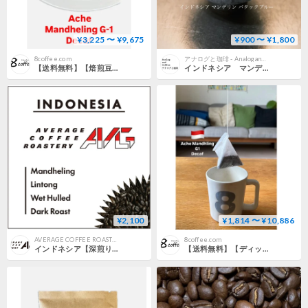
¥3,225 〜 ¥9,675
¥900 〜 ¥1,800
8coffee.com
アナログと珈琲 - AnalogandCoffee
【送料無料】【焙煎豆】300g～1kg インドネシア アチェ マンデリンG1 デカフェ ノンカフェイン
インドネシア マンデリン バタックブルー
¥2,100
¥1,814 〜 ¥10,886
AVERAGE COFFEE ROASTERY
8coffee.com
インドネシア【深煎り】リントン マンデリン スマトラ式
【送料無料】【ディップスタイルコーヒー】１２個入り～９０個入り インドネシア アチェ マンデリンG1 デカフェ ノンカフェイン