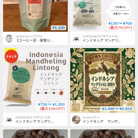
¥150 〜 ¥700
¥1,100
(最大7%OFF)
nananamoe COFFEE
自家焙煎珈琲豆専門店 豆挽きのゴーシュ
【コーヒー豆・深煎り】マンデリン G1 100g
インドネシア マンデリン リントン ドリップパック 内容量10ｇ【自家焙煎珈琲】
¥750 〜 ¥1,350
(最大10%OFF)
¥1,000 〜 ¥2,850
自家焙煎珈琲豆専門店 豆挽きのゴーシュ
KuwaCoffee
インドネシア マンデリン リントン〈自家焙煎珈琲豆〉
インドネシア マンデリンG1 (深煎り)