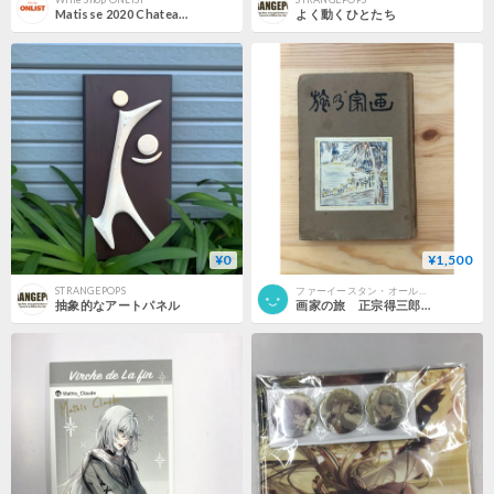
Matisse 2020 Chateau de Gaure マティス 2020 シャトー・ド・ゴール
よく動くひとたち
¥0
¥1,500
STRANGEPOPS
ファーイースタン・オールドブックス通信販売部
抽象的なアートパネル
画家の旅 正宗得三郎 アルス