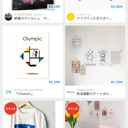
¥1,100
¥2,800
K-BOOKS 池袋 ２次元グッズ通販
e m o t i o n
終遠のヴィルシュ マティス リュカ アドルフ B2マルチクロス
ファブリックポスター｜Matisse お人形
¥1,200
¥1,500
Atelier Atsushi SHOP
Holiday Room
『Olympic』
有名画家のアートポスター