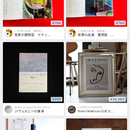
¥760
¥760
～世界の名画 透明栞～ ZeroBase
～世界の名画 透明栞～ ZeroBase
世界の透明栞 マティス【金魚】 名画のしおり
世界の名画 透明栞 マティス【金魚鉢のある室内】
¥990
¥24,000
Soleil et Lune Online Store
CUATRO CAMINOS
ジヴェルニーの食卓
Henri Matisse のポスター