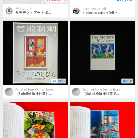
ラウムリンド
blackmouton_felt
サラデママ アート ポスター 21×30cm フレームなし 抽象画 韓国 インテリア A4 ナチュラル シンプル アンリ マティス オマージュ
< blackmouton felt > とてもゆったりサイズ フェルトサウナハット #789 マティス 上祭服
¥1,200
¥380
Soleil et Lune Online Store
Soleil et Lune Online Store
（Soleil松陰神社前）芸術新潮 2023 6マティスのとびら 解き放たれた色と形
（Soleil松陰神社前で販売済）モダン