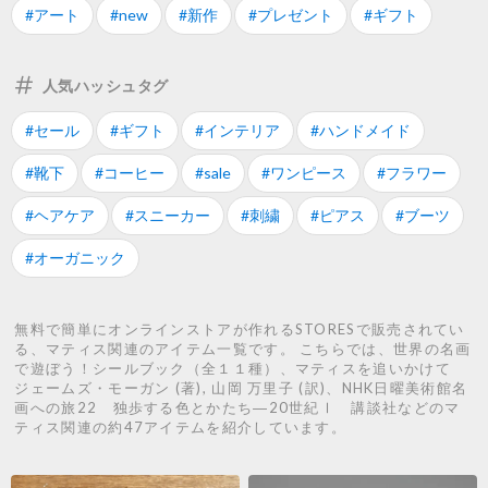
#アート
#new
#新作
#プレゼント
#ギフト
人気ハッシュタグ
#セール
#ギフト
#インテリア
#ハンドメイド
#靴下
#コーヒー
#sale
#ワンピース
#フラワー
#ヘアケア
#スニーカー
#刺繍
#ピアス
#ブーツ
#オーガニック
無料で簡単にオンラインストアが作れるSTORESで販売されてい
る、マティス関連のアイテム一覧です。 こちらでは、世界の名画
で遊ぼう！シールブック（全１１種）、マティスを追いかけて
ジェームズ・モーガン (著), 山岡 万里子 (訳)、NHK日曜美術館名
画への旅22 独歩する色とかたち―20世紀Ⅰ 講談社などのマ
ティス関連の約47アイテムを紹介しています。