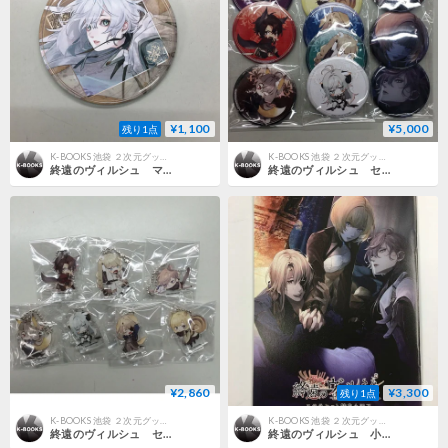
¥1,100
¥5,000
残り1点
K-BOOKS 池袋 ２次元グッズ通販
K-BOOKS 池袋 ２次元グッズ通販
終遠のヴィルシュ マティス 缶バッジ
終遠のヴィルシュ セレス イヴ リュカ マティス シアン アドルフ アンクゥ 缶バッジ
¥2,860
¥3,300
残り1点
K-BOOKS 池袋 ２次元グッズ通販
K-BOOKS 池袋 ２次元グッズ通販
終遠のヴィルシュ セレス イヴ リュカ マティス シアン アドルフ アンクゥ アクリルスタンドキーチェーンセット
終遠のヴィルシュ 小冊子