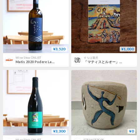
¥3,520
¥1,000
Wine Shop ONLIST
すなば書房
Matis 2020 Podere La Cerreta マティス 2020 ポデーレ・ラ・チェッレータ
「マティスとルオー」展図録
¥3,300
¥0
Wine Shop ONLIST
STRANGEPOPS