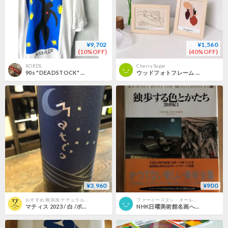
¥9,702
¥1,560
(10%OFF)
(40%OFF)
KORDS
Cherry Sugar
90s "DEADSTOCK" matisse Tee MADE IN USA🇺🇸Size L
ウッドフォトフレーム アート
¥3,960
¥900
おすすめ 無添加 ナチュラルワイン（ナチュール） | こだわり ナチュラルワイン 北摂ワインズ
ファーイースタン・オールドブックス通信販売部
マティス 2023 / 白 /ポデーレ ラ チェッレータ/ イタリア・トスカーナ / SO2 無添加
NHK日曜美術館名画への旅22 独歩する色とかたち―20世紀Ⅰ 講談社