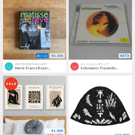
¥3,300
¥473
残り1点
WHITEGREEN GALLERY
めいりんかん3Fストア
Marie-France Boyer｜Matisse At Villa Le Reve
Schumann: Frauenliebe und -leben, etc / Mathis, Eschenbach
¥1,000
(18%OFF)
¥22,000