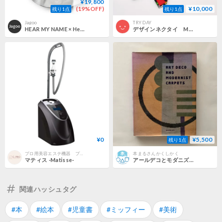
¥19,800
(19%OFF)
¥10,000
残り1点
残り1点
Jagoo
TRY DAY
HEAR MY NAME × Henri Matisse ／ ヒアマイネーム × アンリ・マティス JAZZ 長袖シャツ 日本製 バックプリント ジャズ アート シャツ ｜ オールシーズン
デザインネクタイ MATISSE GIRL
¥0
¥5,500
残り1点
プロ用美容エステ機器 プロ用化粧品の販売 C-PRO ONLINE STORE
本まるさんかくしかく
マティス -Matisse-
アールデコとモダニズムのカーペット/スーザン・デイ
関連ハッシュタグ
#本
#絵本
#児童書
#ミッフィー
#美術