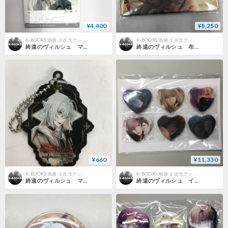
¥4,400
¥8,250
K-BOOKS 池袋 ２次元グッズ通販
K-BOOKS 池袋 ２次元グッズ通販
終遠のヴィルシュ マティス メッセージカード（ver.限定）署名入り 冬の市2021-2022
終遠のヴィルシュ 布ポスター&缶バッジセット 冬の市2021-2022
¥660
¥11,330
K-BOOKS 池袋 ２次元グッズ通販
K-BOOKS 池袋 ２次元グッズ通販
終遠のヴィルシュ マティス アクリルキーホルダー
終遠のヴィルシュ イヴ リュカ マティス シアン アドルフ アンクゥ 缶バッジセット