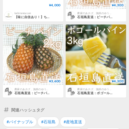
¥4,000
¥4,300
kabiranousan
農家のあさげ、漁師のゆうげ。
【味に自信あり！】ちぎって食べれる！【石垣島産】パイナップル ボゴールスナックパイン 3玉 ２．５〜３．５kg
石垣島直送：ピーチパイン【お得な3kg！】
¥3,600
¥4,300
農家のあさげ、漁師のゆうげ。
農家のあさげ、漁師のゆうげ。
石垣島直送：ピーチパイン【2kg】
石垣島直送：ボゴールパイン【お得な3kg！】
関連ハッシュタグ
#パイナップル
#石垣島
#産地直送