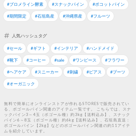
#ブロメライン酵素
#スナックパイン
#ポコットパイン
#期間限定
#石垣島産
#沖縄県産
#フルーツ
人気ハッシュタグ
#セール
#ギフト
#インテリア
#ハンドメイド
#靴下
#コーヒー
#sale
#ワンピース
#フラワー
#ヘアケア
#スニーカー
#刺繍
#ピアス
#ブーツ
#オーガニック
無料で簡単にオンラインストアが作れるSTORESで販売されてい
る、ボゴールパイン関連のアイテム一覧です。 こちらでは、スナ
ックパイン3～4玉（ボゴール種）約3kg【送料込み】、スナック
パイン6～8玉（ボゴール種）約6kg【送料込み】、石垣島直送：
ボゴールパイン【2kg】などのボゴールパイン関連の約11アイテ
ムを紹介しています。