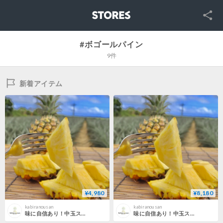
SNS
STORES
#ボゴールパイン
9件
新着アイテム
¥4,980
¥8,180
kabiranousan
kabiranousan
味に自信あり！中玉スナックパイン お得詰め合わせセット《４．８～５ｋｇ》
味に自信あり！中玉スナックパイン お得詰め合わせセット《9～９．５ｋｇ》