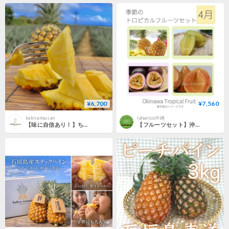
¥6,700
¥7,560
kabiranousan
lahanico沖縄
【味に自信あり！】ちぎって食べれる！【石垣島産】パイナップル ボゴールスナックパイン 6玉 ５．５〜６．５kg
【フルーツセット】沖縄産｜季節のトロピカルフルーツセット