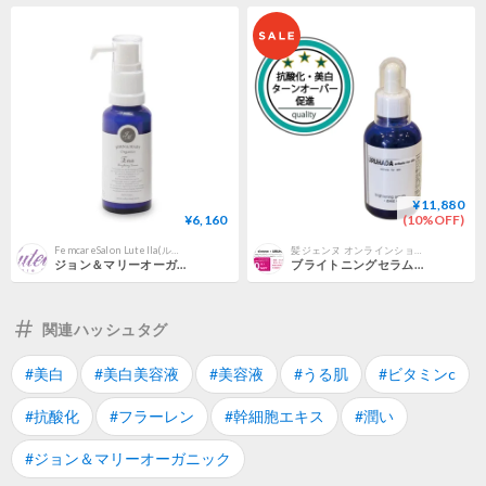
¥11,880
¥6,160
(10%OFF)
FemcareSalon Lutella(ルテラ) - デリケートゾーン脱毛&フェムケア専門店
髪ジェンヌ オンラインショップ
ジョン＆マリーオーガニック ブライトニングセラム
ブライトニングセラム60ml（美白美容液）
関連ハッシュタグ
#美白
#美白美容液
#美容液
#うる肌
#ビタミンc
#抗酸化
#フラーレン
#幹細胞エキス
#潤い
#ジョン＆マリーオーガニック