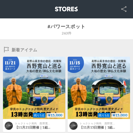
SNS
STORES
#パワースポット
263件
新着アイテム
¥15,000
¥15,000
残り1点
残り1点
トゥクトゥク和尚 西野寛山ショップ
トゥクトゥク和尚 西野寛山ショップ
【11月21日開催｜1組限定・3名様まで】西野寛山和尚と巡る 桜井の歴史・神仏文化体験｜法話・御朱印付き
【11月15日開催｜1組限定・3名様まで】西野寛山和尚と巡る 桜井の歴史・神仏文化体験｜法話・御朱印付き