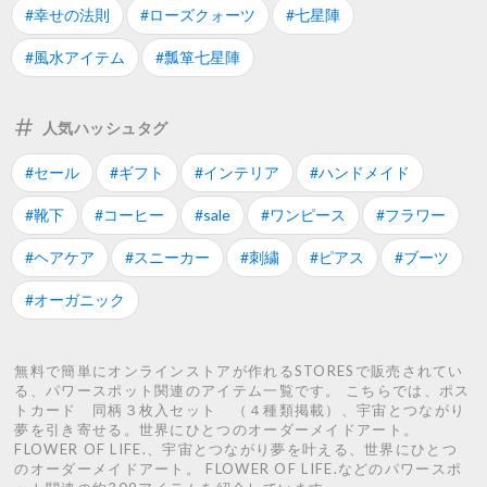
#幸せの法則
#ローズクォーツ
#七星陣
#風水アイテム
#瓢箪七星陣
人気ハッシュタグ
#セール
#ギフト
#インテリア
#ハンドメイド
#靴下
#コーヒー
#sale
#ワンピース
#フラワー
#ヘアケア
#スニーカー
#刺繍
#ピアス
#ブーツ
#オーガニック
無料で簡単にオンラインストアが作れるSTORESで販売されてい
る、パワースポット関連のアイテム一覧です。 こちらでは、ポス
トカード 同柄３枚入セット （４種類掲載）、宇宙とつながり
夢を引き寄せる。世界にひとつのオーダーメイドアート。
FLOWER OF LIFE.、宇宙とつながり夢を叶える、世界にひとつ
のオーダーメイドアート。 FLOWER OF LIFE.などのパワースポ