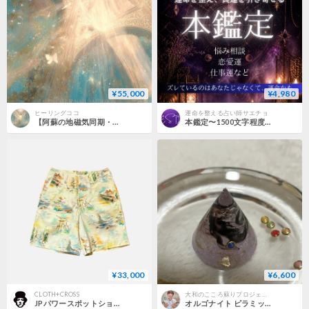
¥55,000
¥4,980
ヒーリングココ
運命を整える占い師サエチョ
【阿蘇の地磁気同期・空間転写 ∇ 自宅の聖域化セッション】
本鑑定〜1500文字程度〜
¥33,000
¥6,600
CLOTH+CROSS
大和のこころ蘇りプロジェクト
JPパワースポットショーツ 【BRU NA BOINNE】
オルゴナイト ピラミッド 小(伊勢☯出雲の波動水晶入り)＜黒龍さん>