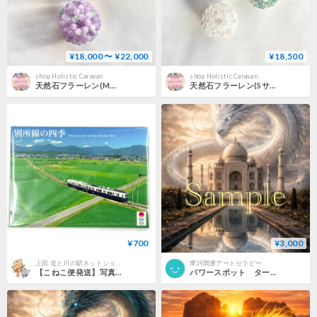
¥18,000 〜 ¥22,000
¥18,500
shop Holistic Caravan
shop Holistic Caravan
天然石フラーレン(Mサイズ)
天然石フラーレン(Sサイズ)
¥700
¥3,000
上田 道と川の駅ネットショップ
摩訶開運アートセラピー
【こねこ便発送】写真家 岡田光司「別所線の四季」 ポストカード12枚組
パワースポット タージマハルの守護龍神