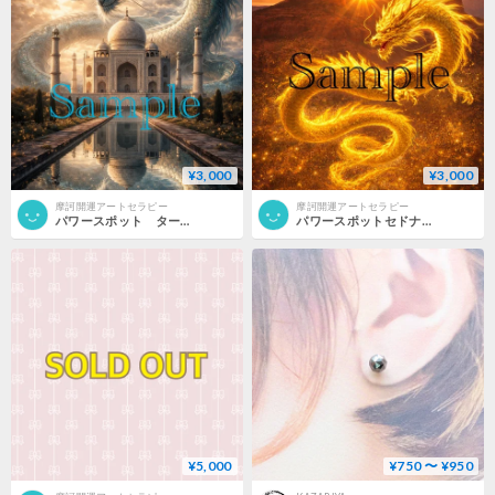
¥3,000
¥3,000
摩訶開運アートセラピー
摩訶開運アートセラピー
パワースポット タージマハルに君臨する龍神
パワースポットセドナの日の出に舞う龍神
¥5,000
¥750 〜 ¥950