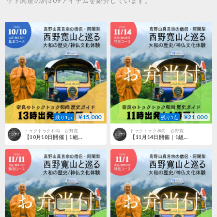
ット関連の約309アイテムを紹介しています。
¥15,000
¥21,000
残り1点
残り1点
トゥクトゥク和尚 西野寛山ショップ
トゥクトゥク和尚 西野寛山ショップ
【10月10日開催｜1組限定・3名様まで】西野寛山和尚と巡る 桜井の歴史・神仏文化体験｜法話・御朱印付き
【11月14日開催｜1組限定・3名様まで】西野寛山和尚と巡る 桜井の歴史・神仏文化体験｜法話・御朱印・弁当付き