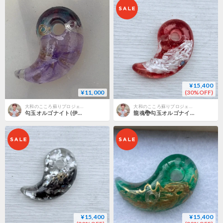
¥15,400
¥11,000
(30%OFF)
大和のこころ蘇りプロジェクト
大和のこころ蘇りプロジェクト
勾玉オルゴナイト(伊勢☯出雲の波動水晶入り)大 パープル､ティンカーベル~浄化塩入~
龍魂🐉勾玉オルゴナイト(伊勢☯出雲の波動水晶入り)大 白龍さん 赤色(愛とエネルギー)
¥15,400
¥15,400