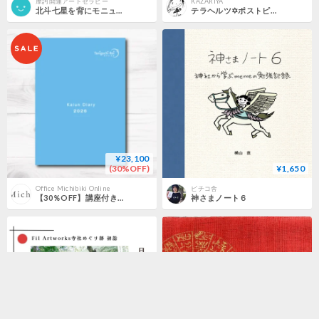
摩訶開運アートセラピー
KAZARIYA
北斗七星を背にモニュメントバレーの夜空を舞う青龍
テラヘルツ✡ ポストピアス 2タイプ
¥23,100
(30%OFF)
¥1,650
Office Michibiki Online
ピチコ舎
【30％OFF】講座付き Diary 2026
神さまノート６