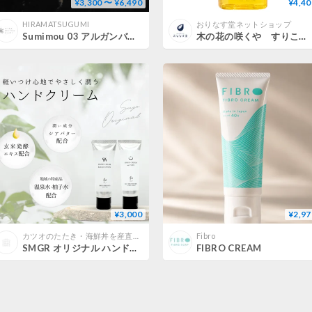
¥3,300 〜 ¥6,490
¥4,40
HIRAMATSUGUMI
おりなす堂ネットショップ
Sumimou 03 アルガンバーム / Adatepe 03 ラベンダーオリーブバーム
木の花の咲くや すりこみ油
¥3,000
¥2,97
カツオのたたき・海鮮丼を産直通販｜高知四万十市場直送【中村魚市】
Fibro
SMGR オリジナル ハンドクリーム
FIBRO CREAM