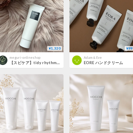
¥1,320
¥99
meguri-onlineshop
Adam＆Eve
【スピケア】tidy rhythmダイティリズム ハンドクリーム
EORE ハンドクリーム