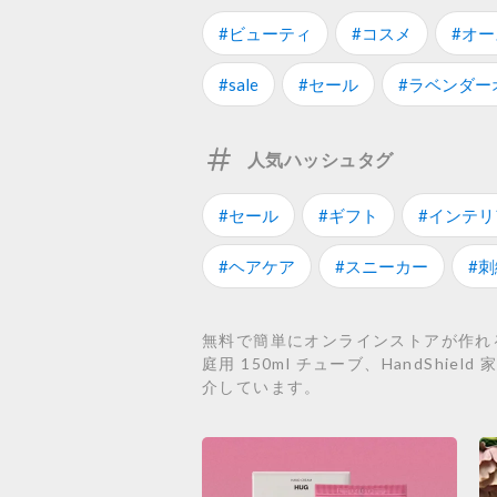
#ビューティ
#コスメ
#オ
#sale
#セール
#ラベンダー
人気ハッシュタグ
#セール
#ギフト
#インテリ
#ヘアケア
#スニーカー
#刺
無料で簡単にオンラインストアが作れるS
庭用 150ml チューブ、HandShie
介しています。