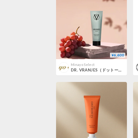
¥6,600
Minayo Select
DR. VRANJES（ドットール・ヴラニエス）ROSSO NOBILE〔ロッソノービレ〕ハンドクリーム 50ml