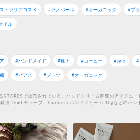
ーストラリアコスメ
#ラノパール
#オーガニック
#プ
オイル
ア
#ハンドメイド
#靴下
#コーヒー
#sale
繍
#ピアス
#ブーツ
#オーガニック
TORESで販売されている、ハンドクリーム関連のアイテム一覧です。
ld 家庭用 25ml チューブ、Euphoria ハンドクリーム 40gな