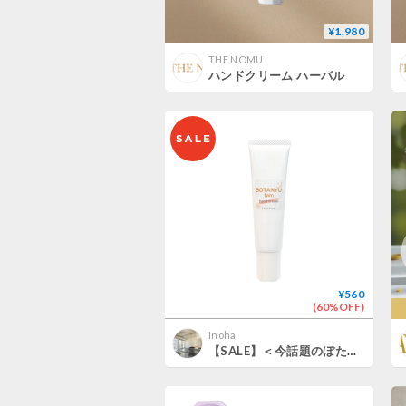
¥1,980
THE NOMU
ハンドクリーム ハーバル
¥560
(60%OFF)
Inoha
【SALE】＜今話題のぼたん油 馬油シリーズ＞ハンドケアにおすすめ！ローズの香りのボタンユハンドクリーム25ml （※ボタンユハンドクリームは画像と容器が異なりますのでご了承ください）