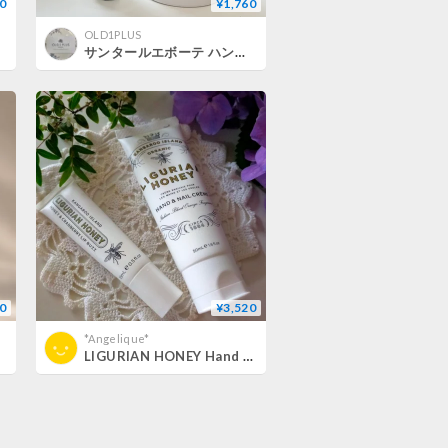
0
¥1,760
OLD1PLUS
サンタールエボーテ ハンドクリームUV SPF40 PA+++
0
¥3,520
*Angelique*
LIGURIAN HONEY Hand & Nail Cream LH エッセンシャルデュオパック リグリアンハニー