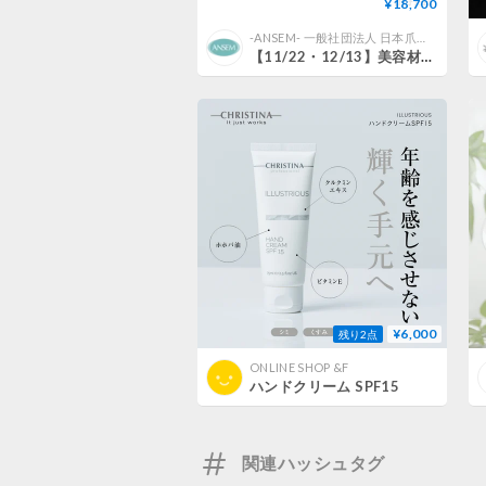
¥18,700
-ANSEM- 一般社団法人 日本爪肌美容検定協会 STORE
【11/22・12/13】美容材料の基礎知識 講座（テキスト付き）
¥6,000
残り2点
ONLINE SHOP &F
ハンドクリーム SPF15
関連ハッシュタグ