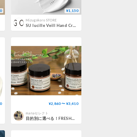
0
¥1,150
Mizugokoro STORE
SU lucille Veill Hand Cream
0
¥2,860 〜 ¥3,410
manaセレクト
目的別に選べる！FRESHスキンケアクリーム3種