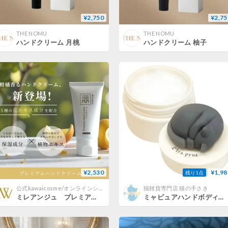
¥2,750
¥2,75
THE NOMU
THE NOMU
ハンドクリーム 月桃
ハンドクリーム 柚子
¥2,530
¥1,98
残り1点
公式kawaicosme/オンラインショップ 【 カワイ化粧品 】
猫雑貨専門店 猫の手さき
ミレアンジュ プレミアムハンドクリーム 30g
ミャピュアハンドボディークリーム ブラック