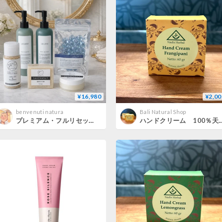
¥16,980
¥2,00
benvenuti natura
Bali Natural Shop
プレミアム・フルリセットセット ― 酒粕で肌を整え、和漢で髪を立て直す。 全身を「本来の自分」に戻すための集大成。 ―
ハンドクリーム 100％天然由来 プルメリ