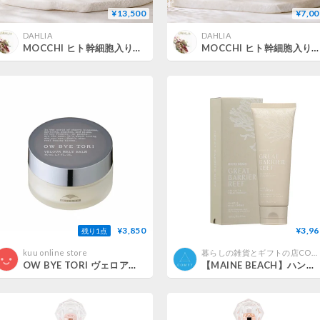
¥13,500
¥7,00
DAHLIA
DAHLIA
MOCCHI ヒト幹細胞入りハンドクリーム200g 2本＋70g 2本
MOCCHI ヒト幹細胞入りハンドクリーム 200g 1本＋70g 1本
¥3,850
¥3,96
残り1点
kuu online store
暮らしの雑貨とギフトの店COMFY(コンフィ)
OW BYE TORI ヴェロアメルトバーム 40ml
【MAINE BEACH】ハンド＆ネイルクリーム ＜グレートバリアリーフ＞100mL