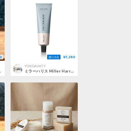
0
¥5,280
残り2点
YOKOAUNTY
ア ココナッツオイル
ミラーハリス Miller Harris ティートニックハンドクリーム 50mL シトラス 正規取扱