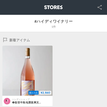
SNS
STORES
#ハイディワイナリー
1件
新着アイテム
¥2,860
残り1点
ハンディショップ
◆能登半島地震復興支援【ロゼ】カルテット・グリスニング・ロゼ 2024／ハイディワイナリー