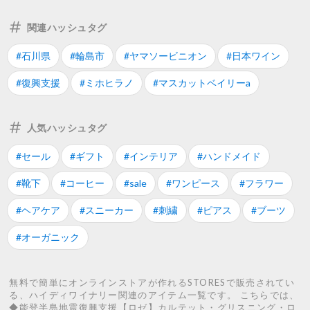
関連ハッシュタグ
#石川県
#輪島市
#ヤマソービニオン
#日本ワイン
#復興支援
#ミホヒラノ
#マスカットベイリーa
人気ハッシュタグ
#セール
#ギフト
#インテリア
#ハンドメイド
#靴下
#コーヒー
#sale
#ワンピース
#フラワー
#ヘアケア
#スニーカー
#刺繍
#ピアス
#ブーツ
#オーガニック
無料で簡単にオンラインストアが作れるSTORESで販売されてい
る、ハイディワイナリー関連のアイテム一覧です。 こちらでは、
◆能登半島地震復興支援【ロゼ】カルテット・グリスニング・ロ