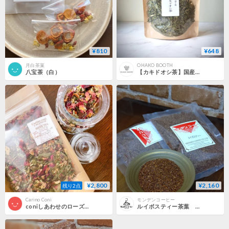
¥810
¥648
月白茶菓
OHAKO BOOTH
八宝茶（白）
【カキドオシ茶】国産(飛騨産）｜昔ながらの野草茶・ノンカフェイン・すっきり香る自然の恵み
¥2,800
¥2,160
残り2点
Carino Coni
モンデンコーヒー
coniしあわせのローズティー
ルイボスティー茶葉 200g（100ｘ2）