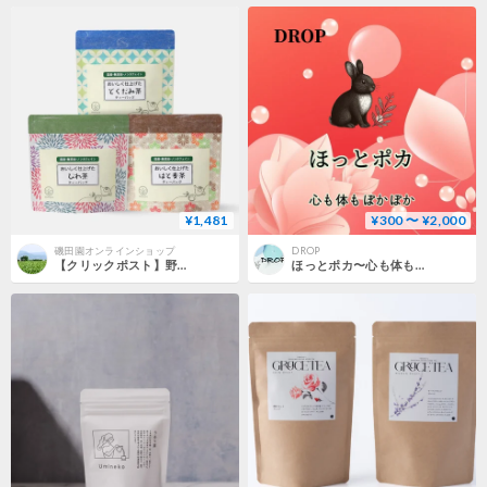
¥1,481
¥300 〜 ¥2,000
磯田園オンラインショップ
DROP
【クリックポスト】野草茶3種セットB ～びわ茶、はと麦茶、どくだみ茶
ほっとポカ〜心も体もポカポカ〜