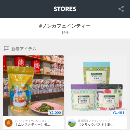
SNS
STORES
#ノンカフェインティー
19件
新着アイテム
¥2,000
¥1,481
アンノンティーハウス オンラインストア | ムレスナティー 通販
磯田園オンラインショップ
【ムレスナティー】モリンガリーフ50g(サワーサップマンゴー)
【クリックポスト】野草茶3種セットC ～桑の葉茶、杜仲茶、熊笹茶