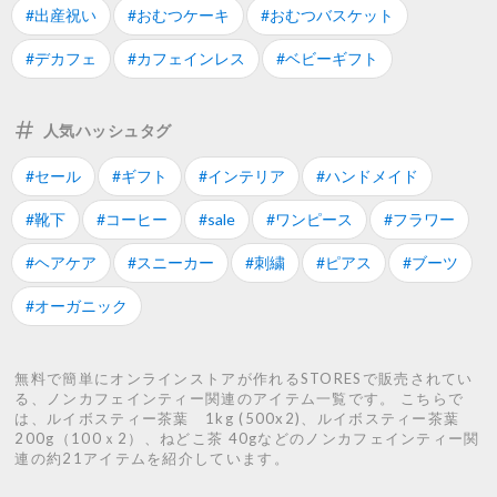
#出産祝い
#おむつケーキ
#おむつバスケット
#デカフェ
#カフェインレス
#ベビーギフト
人気ハッシュタグ
#セール
#ギフト
#インテリア
#ハンドメイド
#靴下
#コーヒー
#sale
#ワンピース
#フラワー
#ヘアケア
#スニーカー
#刺繍
#ピアス
#ブーツ
#オーガニック
無料で簡単にオンラインストアが作れるSTORESで販売されてい
る、ノンカフェインティー関連のアイテム一覧です。 こちらで
は、ルイボスティー茶葉 1kg (500x2)、ルイボスティー茶葉
200g（100ｘ2）、ねどこ茶 40gなどのノンカフェインティー関
連の約21アイテムを紹介しています。