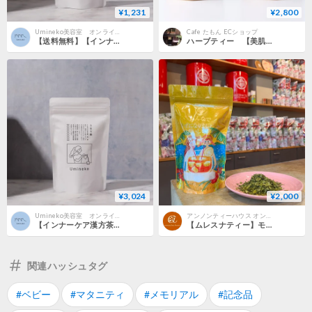
¥1,231
¥2,800
Umineko美容室 オンラインストア
Cafe たもん ECショップ
【送料無料】【インナーケア漢方茶】うるう茶（ミニパック）
ハーブティー 【美肌、アンチエイジングケアブレンド】【ホルモンバランスブレンド】（ノンカフェイン）
¥3,024
¥2,000
Umineko美容室 オンラインストア
アンノンティーハウス オンラインストア | ムレスナティー 通販
【インナーケア漢方茶】うるう茶
【ムレスナティー】モリンガリーフ50g(レモンアールグレイ)
関連ハッシュタグ
#ベビー
#マタニティ
#メモリアル
#記念品