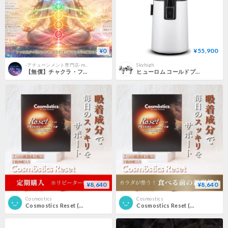
¥0
¥55,900
-アチューンメント専門店-milky way
Skyhigh
【無償】チャクラ・フラッシュ・エンパワーメント｜遠隔アチューンメント
ヒューロム コールドプレスジューサー H70ST
¥8,640
¥8,640
Cosmostics
Cosmostics
Cosmostics Reset (コスモスティクス リセット)
Cosmostics Reset (コスモスティクス リセット)