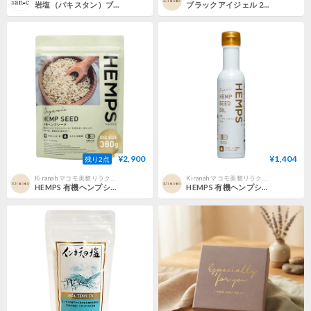
岩塩（パキスタン）ブラックダイヤ パウダータイプ（100ｇ 350ｇ）｜日本国内での洗浄・粉砕・袋詰めが手作業
ブラックアイジェル 200g
¥2,900
¥1,404
残り2点
Kiranah マコモ美整リラクゼーションサロン
Kiranah マコモ美整リラクゼーションサロン
HEMPS 有機ヘンプシード 380g
HEMPS 有機ヘンプシードオイル 130g