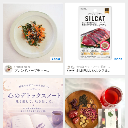
¥450
¥275
tractor.mom
無添加ペットフード通販｜カノンペットライフストア
ブレンドハーブティー デトックス(2ティーバッグ入)
SILKFULL シルクフルキャット レトルト カツオ味 35g 猫ちゃんの腎臓疾患の予防に！