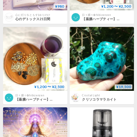
¥980
¥1,200 〜 ¥2,500
心に灯りをともす|ゆりのひ
日々膳々✿hibizenzen
心のデトックス21日間
【薬膳ハーブティー】美暴のもと（選べる 5個入り / 10個入り /個包装セット）
¥1,200 〜 ¥2,500
¥19,500
日々膳々✿hibizenzen
Crystal Light
【薬膳ハーブティー】しずくブレンド（選べる 5個入り / 10個入り /個包装）
クリソコラマラカイト