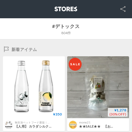
SNS
STORES
#デトックス
804件
新着アイテム
¥1,278
¥350
(30%OFF)
無添加ペットフード通販｜カノンペットライフストア
momo21
【人用】 カラダシルク飲料 ZINZO
★★SALE★★ 【お試し１点購入】からだクレンズすっきりマテ