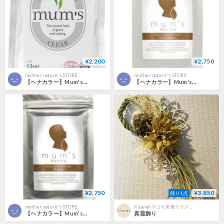
¥2,200
¥2,750
mother nature's STORE
mother nature's STORE
【ヘナカラー】Mum's Henna ヘナクリア
【ヘナカラー】Mum's Henna ライトブラウン
¥2,750
¥3,850
残り1点
mother nature's STORE
Kiranah マコモ美整リラクゼーションサロン
【ヘナカラー】Mum's Henna ブラウン
真菰飾り