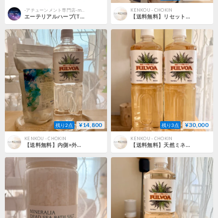
-アチューンメント専門店-milky way
KENKOU - CHOKIN
エーテリアルハーブ(The Ethereal Herbs)｜遠隔アチューンメント
【送料無料】リセット！ファスティングセット|1日から始める腸内ケア
¥14,800
¥30,000
残り2点
残り3点
KENKOU - CHOKIN
KENKOU - CHOKIN
【送料無料】内側×外側 デトックスセット|巡りを整える習慣
【送料無料】天然ミネラル【フルボ酸】4本セット|健康習慣