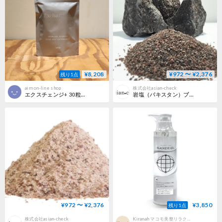
¥8,208
¥972 〜 ¥2,376
残り1点
aim on-line shop
株式会社asian-check
エクスチェンジ+ 30粒（水素・馬プラセンタ・乳酸菌・フルボ酸）
岩塩（パキスタン）ブラックダイヤ 粒タイプ（100ｇ 350ｇ）｜日本国内での洗浄・粉砕・袋詰めが手作業
¥972 〜 ¥2,376
¥3,850
残り1点
株式会社asian-check
Kiranah マコモ美整リラクゼーションサロン