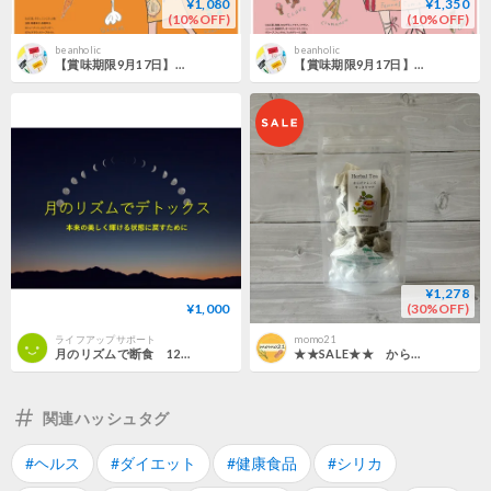
¥1,080
¥1,350
(10%OFF)
(10%OFF)
beanholic
beanholic
【賞味期限9月17日】青唐辛子香る ひよこ豆のコルマ風カリー
【賞味期限9月17日】スパイス香る ひよこ豆の欧風薬膳カリー
¥1,278
¥1,000
(30%OFF)
ライフアップサポート
momo21
月のリズムで断食 12か月コース
★★SALE★★ からだクレンズすっきりマテ
関連ハッシュタグ
#ヘルス
#ダイエット
#健康食品
#シリカ