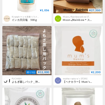
¥1,036
¥27,500
Kiranah マコモ美整リラクゼーションサロン
Moon🌙Rainbowonline STORE
インカ天日塩 500ｇ
Moon🌙Rainbow＊スピリチュアルメンテナンスセット
¥11,000
¥2,200
残り3点
FŪCHIBĀ
mother nature's STORE
よもぎ蒸しパック _ 沖縄県産 (20個入）｜大容量・完全無農薬・手摘み
【ヘナカラー】Mum's Henna オレンジ