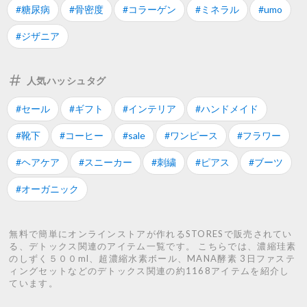
#糖尿病
#骨密度
#コラーゲン
#ミネラル
#umo
#ジザニア
人気ハッシュタグ
#セール
#ギフト
#インテリア
#ハンドメイド
#靴下
#コーヒー
#sale
#ワンピース
#フラワー
#ヘアケア
#スニーカー
#刺繍
#ピアス
#ブーツ
#オーガニック
無料で簡単にオンラインストアが作れるSTORESで販売されてい
る、デトックス関連のアイテム一覧です。 こちらでは、濃縮珪素
のしずく５００ml、超濃縮水素ボール、MANA酵素 3日ファステ
ィングセットなどのデトックス関連の約1168アイテムを紹介し
ています。