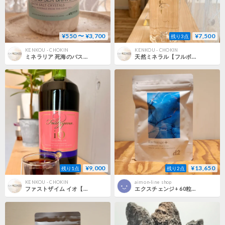
¥550 〜 ¥3,700
¥7,500
残り3点
KENKOU - CHOKIN
KENKOU - CHOKIN
ミネラリア 死海のバスソルト 1000g
天然ミネラル【フルボ酸】国産1000ml（1本）
¥9,000
¥13,650
残り1点
残り2点
KENKOU - CHOKIN
aim on-line shop
ファストザイム イオ【酵素ドリンク】720ml
エクスチェンジ+ 60粒（水素・馬プラセンタ・乳酸菌・フルボ酸）