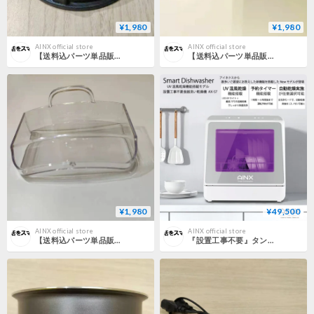
¥1,980
¥1,980
AINX official store
AINX official store
【送料込パーツ単品販売】AINX アイネクス Smart Auto Cooker 全自動調理器 専用 ふた固定パーツ
【送料込パーツ単品販売】AINX アイネクス Smart Auto Cooker 全自動調理器 専用『かき混ぜウイング』
¥1,980
¥49,500
AINX official store
AINX official store
【送料込パーツ単品販売】AINX アイネクス Smart Auto Cooker 全自動調理器 専用結露受け受けトレー
『設置工事不要』タンク式食器洗乾燥機 Smart Dish Washer UV model