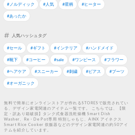
#ノルディック
#人気
#星柄
#ヒーター
#あったか
人気ハッシュタグ
#セール
#ギフト
#インテリア
#ハンドメイド
#靴下
#コーヒー
#sale
#ワンピース
#フラワー
#ヘアケア
#スニーカー
#刺繍
#ピアス
#ブーツ
#オーガニック
無料で簡単にオンラインストアが作れるSTORESで販売されてい
る、デザイン家電関連のアイテム一覧です。 こちらでは、【限
定・訳あり箱破損】タンク式食器洗乾燥機 Smart Dish
Washer、Re・De Pot専用 特別しゃもじ、AINX アイネクス
Smart Rice Cooker 炊飯器などのデザイン家電関連の約50アイ
テムを紹介しています。