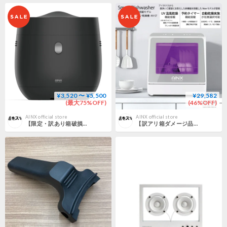
¥3,520 〜 ¥5,500
¥29,582
(最大75%OFF)
(46%OFF)
AINX official store
AINX official store
【限定・訳あり箱破損】AINX アイネクス Smart Rice Cooker 炊飯器
【訳アリ箱ダメージ品】『設置工事不要』タンク式食器洗乾燥機 Smart Dish Washer UV model