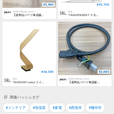
¥1,980
¥95,700
AINX official store
SQL.
【送料込パーツ単品販売】AINX アイネクス Smart Auto Cooker 全自動調理器 専用 なべ の取っ手
TRANSPARENT スモールスピーカー
¥36,300
¥2,480
SQL.
AINX official store
TANZAKU Lamp ツイスト
【送料込パーツ単品販売】AINX アイネクス Smart Auto Cooker 全自動調理器 専用『電源コード』
関連ハッシュタグ
#インテリア
#加湿器
#家電
#西海岸
#幾何学