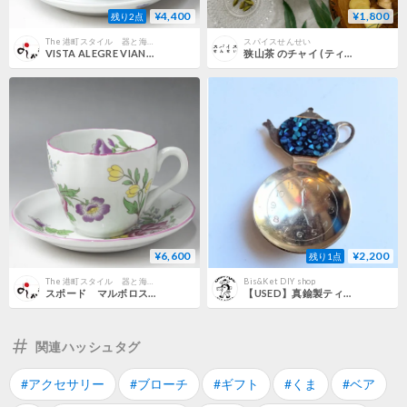
¥4,400
¥1,800
残り2点
The 港町スタイル 器と海辺の雑貨
スパイスせんせい
VISTA ALEGRE VIANA ティーカップ＆ソーサー
狭山茶 のチャイ (ティーバッグ7包入り)
¥6,600
¥2,200
残り1点
The 港町スタイル 器と海辺の雑貨
Bis&Ket DIY shop
スポード マルボロスプレイズ カップ＆ソーサ―
【USED】真鍮製ティースプーン
関連ハッシュタグ
#アクセサリー
#ブローチ
#ギフト
#くま
#ベア