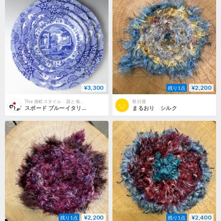
¥3,300
¥2,200
残り1点
The 港町スタイル 器と海辺の雑貨
祭日屋
スポード ブルーイタリアン プレート 16㎝
まるおり シルク
¥2,200
¥2,400
残り1点
残り1点