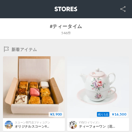
SNS
STORES
#ティータイム
546件
新着アイテム
¥3,900
¥16,500
残り1点
スコーン専門店プティコアン
YYS(ワイワイズ）
オリジナルスコーン9個セット(冷凍スコーン便)
ティーフォーワン［花柄/カントリー雑貨/陶器/プリンセスローズ/アフタヌーンティー/薔薇］【日本製】