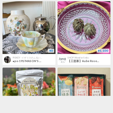
¥0
¥1,100
PISKEY -イギリスのふるいものかわいいもの-
SHOP Wonderlinks
●po-191/MASON'S シノワズリなティーキャディ/蓋付ポット
【工芸茶】Aube Rosee（オーブ・ロゼ）ー薄紅の曙光ー