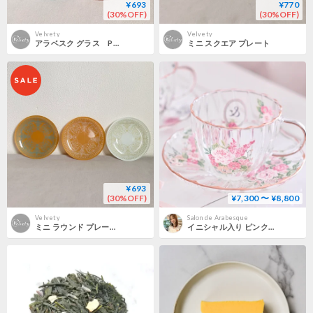
¥693
¥770
(30%OFF)
(30%OFF)
Velvety
Velvety
アラベスク グラス PK/BL
ミニ スクエア プレート
¥693
(30%OFF)
¥7,300 〜 ¥8,800
Velvety
Salon de Arabesque
ミニ ラウンド プレート 3color
イニシャル入り ピンクローズ ガラスティーカップ＆ソーサーセット