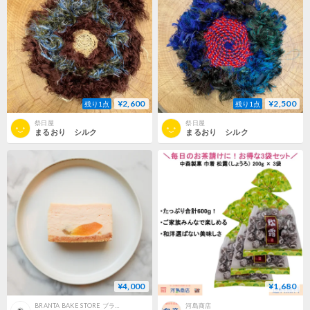
¥2,600
¥2,500
残り1点
残り1点
祭日屋
祭日屋
まるおり シルク
まるおり シルク
¥4,000
¥1,680
BRANTA BAKE STORE ブランタベイクストア
河島商店