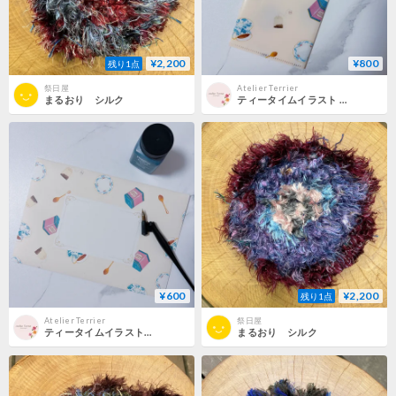
¥2,200
¥800
残り1点
祭日屋
Atelier Terrier
まるおり シルク
ティータイムイラスト チケットホルダー
¥600
¥2,200
残り1点
Atelier Terrier
祭日屋
ティータイムイラスト封筒（A5サイズ対応）
まるおり シルク