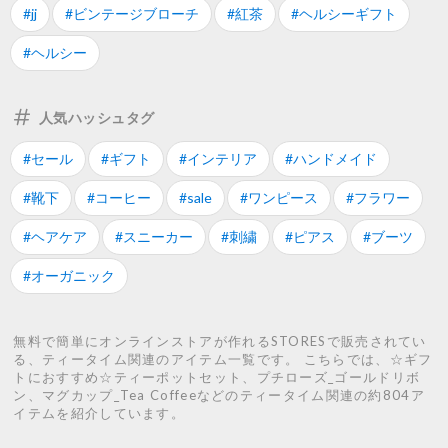
#jj
#ビンテージブローチ
#紅茶
#ヘルシーギフト
#ヘルシー
人気ハッシュタグ
#セール
#ギフト
#インテリア
#ハンドメイド
#靴下
#コーヒー
#sale
#ワンピース
#フラワー
#ヘアケア
#スニーカー
#刺繍
#ピアス
#ブーツ
#オーガニック
無料で簡単にオンラインストアが作れるSTORESで販売されてい
る、ティータイム関連のアイテム一覧です。 こちらでは、☆ギフ
トにおすすめ☆ティーポットセット、プチローズ_ゴールドリボ
ン、マグカップ_Tea Coffeeなどのティータイム関連の約804ア
イテムを紹介しています。