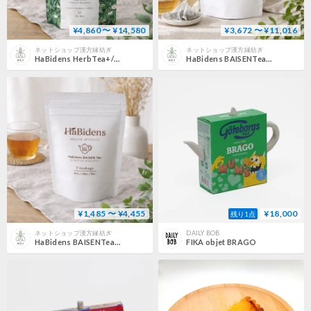
¥4,860 〜 ¥14,580
¥3,672 〜 ¥11,016
ネットショップ漢方縁紡ぎ
ネットショップ漢方縁紡ぎ
HaBidens HerbTea+/ハービデンス ハーブティープラス【31包タイプ】
HaBidens BAISENTea/ハービデンス バイセンティー【24包タイプ】
¥1,485 〜 ¥4,455
¥18,000
残り1点
ネットショップ漢方縁紡ぎ
DAILY BOB
HaBidens BAISENTea/ハービデンス バイセンティー【お試し7包タイプ】
FIKA objet BRAGO