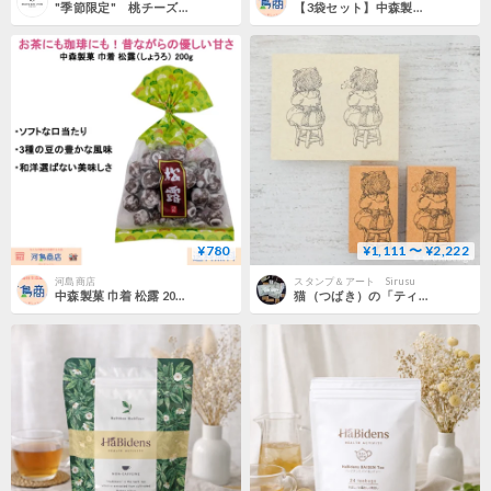
"季節限定" 桃チーズケーキ 1本
【3袋セット】中森製菓 巾着 松露 200g 半生菓子 あんこ お茶請け 懐かしい味 和菓子
¥780
¥1,111 〜 ¥2,222
河島商店
スタンプ＆アート Sirusu
中森製菓 巾着 松露 200g 半生菓子 あんこ お茶請け 懐かしい味 和菓子
猫（つばき）の「ティータイム」（左）＆「ほっと一息」（右）