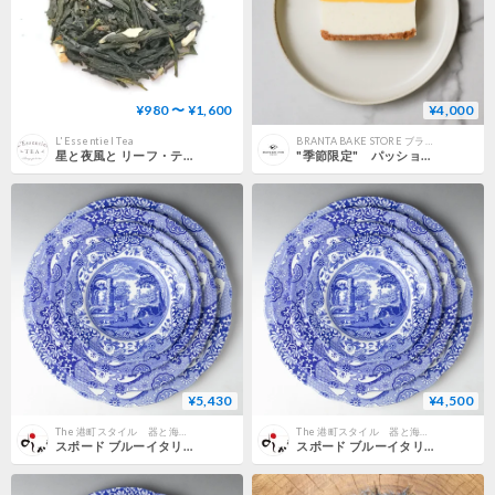
¥980 〜 ¥1,600
¥4,000
L'Essentiel Tea
BRANTA BAKE STORE ブランタベイクストア
星と夜風と リーフ・ティーバッグ
"季節限定" パッションレアチーズケーキ
¥5,430
¥4,500
The 港町スタイル 器と海辺の雑貨
The 港町スタイル 器と海辺の雑貨
スポード ブルーイタリアン プレート 27㎝
スポード ブルーイタリアン プレート 23㎝