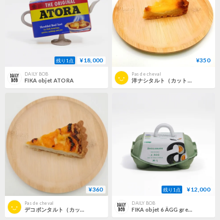
¥18,000
¥350
残り1点
DAILY BOB
Pas de cheval
FIKA objet ATORA
洋ナシタルト（カット）
¥360
¥12,000
残り1点
Pas de cheval
DAILY BOB
デコポンタルト（カット）（期間限定）
FIKA objet 6 ÄGG green