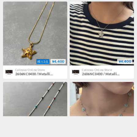
¥4,400
¥4,400
残り2点
Calinouu Online Store
Calinouu Online Store
2606NC0400 / Metallic star pendant Necklace（Gold）
2606NC0400 / Metallic star pendant Necklace（Silver）