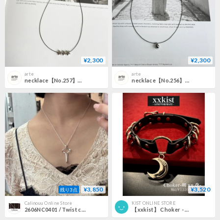
¥2,300
¥2,300
arte
arte
necklace【No.257】［SUS316L]
necklace【No.256】［SUS316L]
¥3,850
¥3,520
残り3点
Calinouu Online Store
KIST ONLINE STORE
2606NC0401 / Twist cross design Necklace（Silver）
【xxkist】 Choker - 朔xx改 -(K-2606CK)