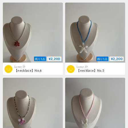
¥2,200
¥2,200
残り1点
残り1点
Lueur,19
Lueur,19
【necklace】No,6
【necklace】No,5