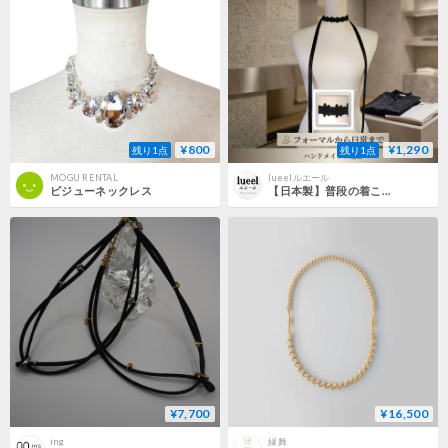
¥800
¥1,290
残り1点
残り1点
MOGU RENTAL
lueelルエール
ビジューネックレス
【日本製】普段の着こなしが華やぐ お花ケミカルレースのサテンリボンチョーカー / サイズオーダー可 128000
¥7,700
¥16,500
ing
縁舞