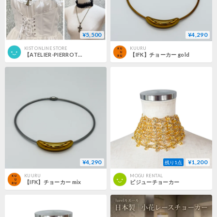
¥5,500
¥4,290
KIST ONLINE STORE
KUURU
【ATELIER-PIERROT】Forbidden Prayer Choker Necklace Set/TCH-05
【IFK】チョーカー gold
¥4,290
¥1,200
残り1点
KUURU
MOGU RENTAL
【IFK】チョーカー mix
ビジューチョーカー