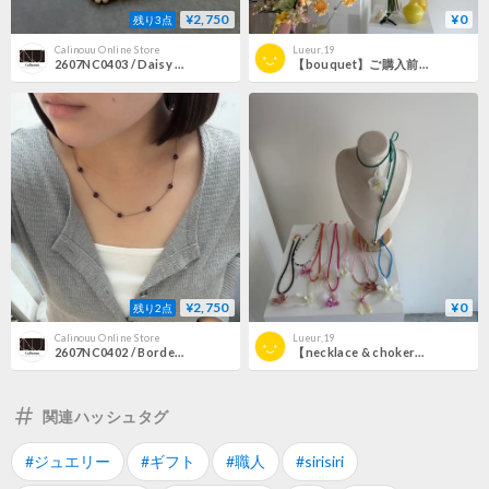
¥2,750
¥0
残り3点
Calinouu Online Store
Lueur,19
2607NC0403 / Daisy white beads Necklace（White）
【bouquet】ご購入前にご確認くださいませ
¥2,750
¥0
残り2点
Calinouu Online Store
Lueur,19
2607NC0402 / Bordeaux cut beads Necklace（Silver/Bordeaux）
【necklace & choker】ご購入前にご確認くださいませ
関連ハッシュタグ
#ジュエリー
#ギフト
#職人
#sirisiri