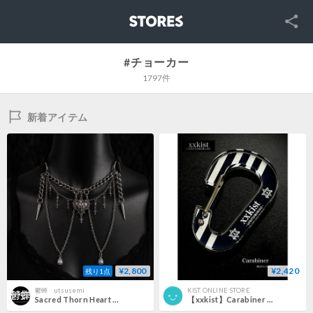
SNS
STORES
#チョーカー
1797件
新着アイテム
¥2,800
¥2,420
残り1点
鬱蝉 utsusemi
KIST ONLINE STORE
Sacred Thorn Heart Choker ― 聖棘の心臓 ―
【xxkist】Carabiner (K-2608CB)