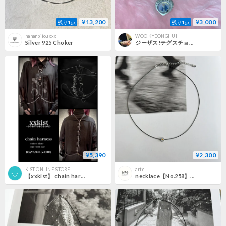
¥13,200
¥3,000
残り1点
残り1点
nananbijouxxx
WOO KYEONGHUI
Silver 925 Choker
ジーザス!テグスチョーカー⑤
¥5,390
¥2,300
KIST ONLINE STORE
arte
【xxkist】 chain harness - 拘xx -(K-2606CH)
necklace【No.258】［SUS316L]