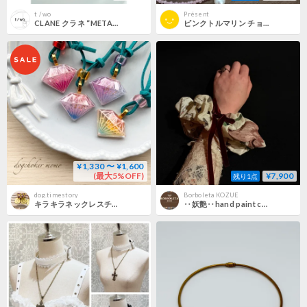
t / wo
Présent
CLANE クラネ “METAL CHARM CHOKER” メタルチャームチョーカー
ピンクトルマリン チョーカー with 淡水パール
¥1,330 〜 ¥1,600
(最大5%OFF)
¥7,900
残り1点
dog.timestory
Borboleta KOZUE
キラキラネックレスチョーカー10個セット
‥妖艶‥hand paint chouchou