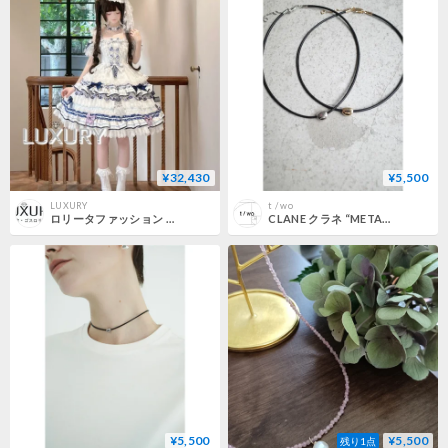
¥32,430
¥5,500
LUXURY
t / wo
ロリータファッション ワンピース ＋ チョーカー ＋ カフス ＋ ヘアクリップ ＋ ミニハット 5点セット ゴージャス レース リボン レディース お茶会 コスプレ イベント loli6458
CLANE クラネ “METAL CHARM CHOKER” メタルチャームチョーカー
¥5,500
¥5,500
残り1点