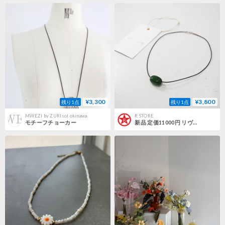
¥3,300
¥3,800
残り1点
残り1点
MWEZI by ZURIsol okinawa
R STORE
モチーフチョーカー
新品 定価11000円 リヴドロワ モン 緑 天然石 ショート ネックレス グリーン ブラック 黒 シルバー925 レディース