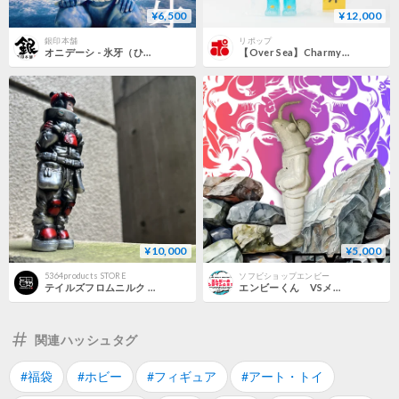
¥6,500
¥12,000
銀印本舗
リポップ
オニデーシ - 氷牙（ひょうが）
【Over Sea】Charmy chan: Donguri Special Edition
¥10,000
¥5,000
5364products STORE
ソフビショップエンビー
テイルズフロムニルク チャプター3 【トーマスストアのニルク】
エンビーくん VSメデューサ
関連ハッシュタグ
#福袋
#ホビー
#フィギュア
#アート・トイ