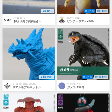
¥3,850
¥4,180
残り1点
LIN gallery
cozy vintage
【8月入荷予約商品】beco+81 しりみみうさぎ ソフビ / しりみみ
ビンテージ70’s●Pillsburyドゥーボーイソフビドール●260706z6-dollピルズベリーポッピンフレッシュキャラクター人形インテリア雑貨
¥13,200
¥10,120
残り1点
billikenshokai STORE
ソフビレガシー
リアルモデルキットシリーズ/パゴス
ガメラ(1996)