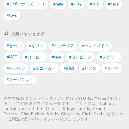
#デザイナーズ・トイ
#hela
#へら
#ヘラ
#hella
#toys
人気ハッシュタグ
#セール
#ギフト
#インテリア
#ハンドメイド
#靴下
#コーヒー
#sale
#ワンピース
#フラワー
#ヘアケア
#スニーカー
#刺繍
#ピアス
#ブーツ
#オーガニック
無料で簡単にオンラインストアが作れるSTORESで販売されてい
る、ソフビ関連のアイテム一覧です。 こちらでは、Calliope
Jackalope by Kathie Olivas、Stingy Jack by Brandt
Peters、Pink Pickled Stinky Ginger by Chris Ryniakなどのソ
フビ関連の約1434アイテムを紹介しています。