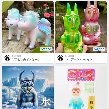
¥7,500
¥6,500
銀印本舗
銀印本舗
ソフビいぬギンちゃん-ペガサス
ハニデーシ - シャイン & クイーン