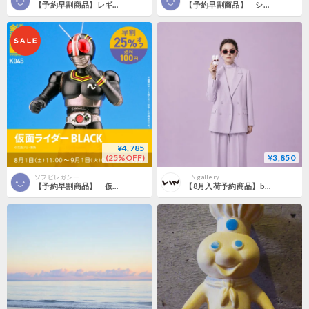
【予約早割商品】レギオン
【予約早割商品】 シャドームーン
¥4,785
(25%OFF)
¥3,850
ソフビレガシー
LIN gallery
【予約早割商品】 仮面ライダーBLACK
【8月入荷予約商品】beco+81 しりみみうさぎ ソフビ / サングラスver.