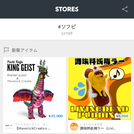
SNS
STORES
#ソフビ
1370件
新着アイテム
¥35,000
¥5,500
アトリエエードット オンラインショップ
いまじなりある堂
【MaverickCreate x Atelier.a.dot】合体翼怪獣 キングギイスト3期 King Geist 限定10体 Exclusive10pcs only
調味料妖精ラー（Living Dead Pudding）