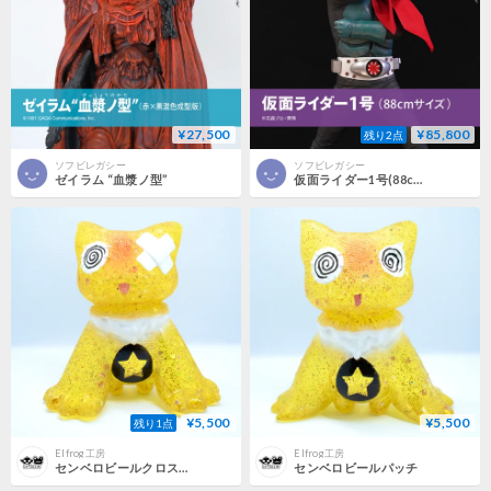
¥27,500
¥85,800
残り2点
ソフビレガシー
ソフビレガシー
ゼイラム “血漿ノ型”
仮面ライダー1号(88cmサイズ)
¥5,500
¥5,500
残り1点
Elfrog工房
Elfrog工房
センベロビールクロスパッチ
センベロビールパッチ