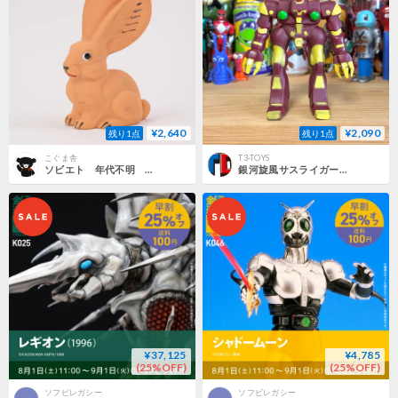
¥2,640
¥2,090
残り1点
残り1点
こぐま舎
T3-TOYS
ソビエト 年代不明 うすだいだい色のうさぎ２ ソフビ 人形 高さ13.5cm
銀河旋風サスライガー モンスター ソフビ/260722-8
¥37,125
¥4,785
(25%OFF)
(25%OFF)
ソフビレガシー
ソフビレガシー