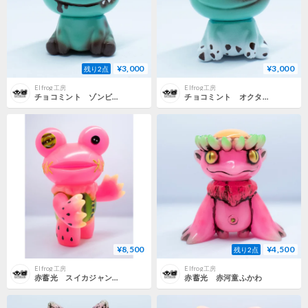
¥3,000
¥3,000
残り2点
Elfrog工房
Elfrog工房
チョコミント ゾンビオクタン
チョコミント オクタン
¥8,500
¥4,500
残り2点
Elfrog工房
Elfrog工房
赤蓄光 スイカジャンボテッチ
赤蓄光 赤河童ふかわ