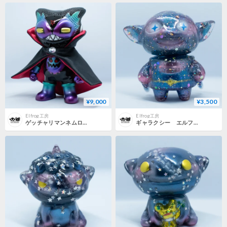
¥9,000
¥3,500
Elfrog工房
Elfrog工房
ゲッチャリマンネムロッカー ナイトメア （4thカラー）
ギャラクシー エルフまん