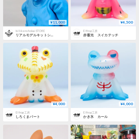
¥11,000
¥4,500
billikenshokai STORE
Elfrog工房
リアルモデルキットシリーズ/ウルトラマンCタイプ
赤蓄光 スイカテッチ
¥4,000
¥4,000
Elfrog工房
Elfrog工房
しろくまバート
かき氷 カール