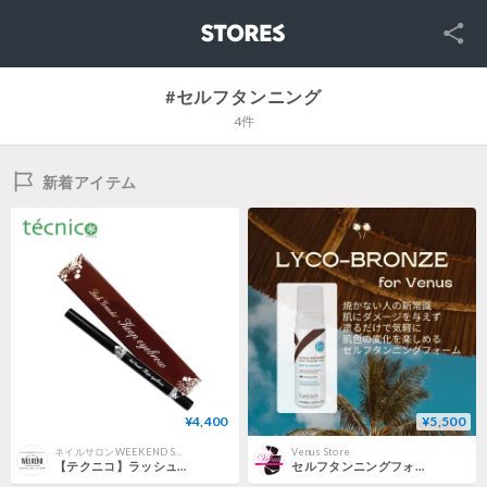
SNS
STORES
#セルフタンニング
4件
新着アイテム
¥4,400
¥5,500
ネイルサロンWEEKEND SELECT STORE
Venus Store
【テクニコ】ラッシュグランディール キープアイブロー
セルフタンニングフォームLyco