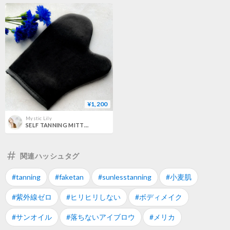
¥1,200
Mystic Lily
SELF TANNING MITTEN
関連ハッシュタグ
#tanning
#faketan
#sunlesstanning
#小麦肌
#紫外線ゼロ
#ヒリヒリしない
#ボディメイク
#サンオイル
#落ちないアイブロウ
#メリカ