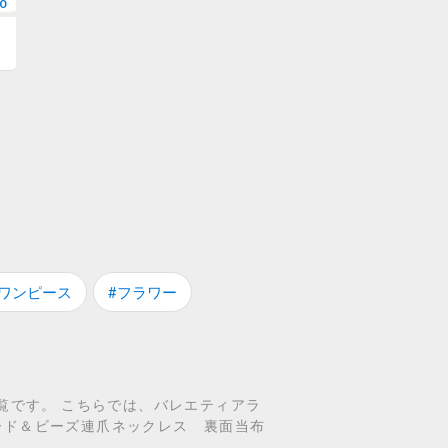
0
#ワンピース
#フラワー
覧です。 こちらでは、バレエティアラ
ード＆ビーズ連爪ネックレス 裏面当布