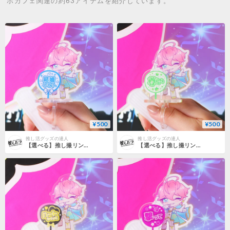
ボカフェ関連の約63アイテムを紹介しています。
¥500
¥500
推し活グッズの達人
推し活グッズの達人
【選べる】推し撮リング 応援うちわ 結婚して 全9色
【選べる】推し撮リング 応援うちわ 尊い 全9色