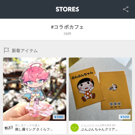
SNS
STORES
#コラボカフェ
58件
新着アイテム
¥500
¥500
推し活グッズの達人
ぶんぶんちゃんONLINE SHOP
推し撮リング さくらフレーク
ぶんぶんちゃんクリアファイル