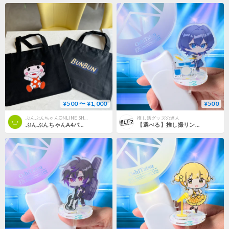
¥500 〜 ¥1,000
¥500
ぶんぶんちゃんONLINE SHOP
推し活グッズの達人
ぶんぶんちゃんA4バッグ
【選べる】推し撮リング ライブシリーズ ドラム 全9色