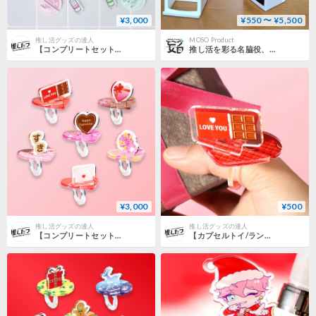
¥3,000
¥550 〜 ¥5,500
推し活グッズの達人
MOSO Product
【コンプリートセット】推し撮リング 牛乳瓶Ver.
推し活を彩る名脇役、思い出を飾る暮らしに寄り添う「デコスタ」
¥3,000
¥500
推し活グッズの達人
推し活グッズの達人
【コンプリートセット】推し撮リングバレンタインVer.
【カプセルトイ/ランダム】推し撮リングバレンタインVer.