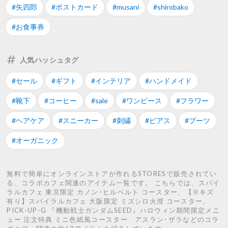
#矢四郎
#ポストカード
#musani
#shirobako
#お食事券
人気ハッシュタグ
#セール
#ギフト
#インテリア
#ハンドメイド
#靴下
#コーヒー
#sale
#ワンピース
#フラワー
#ヘアケア
#スニーカー
#刺繍
#ピアス
#ブーツ
#オーガニック
無料で簡単にオンラインストアが作れるSTORESで販売されてい
る、コラボカフェ関連のアイテム一覧です。 こちらでは、スパイ
ラルカフェ 東京限定 カノン･ヒルベルト コースター、【※キズ
有り】スパイラルカフェ 大阪限定 ミズシロ火澄 コースター、
PICK-UP-G 『機動戦士ガンダムSEED』ハロウィン期間限定メニ
ュー 注文特典 ミニ色紙風コースター アスラン･ザラなどのコラ