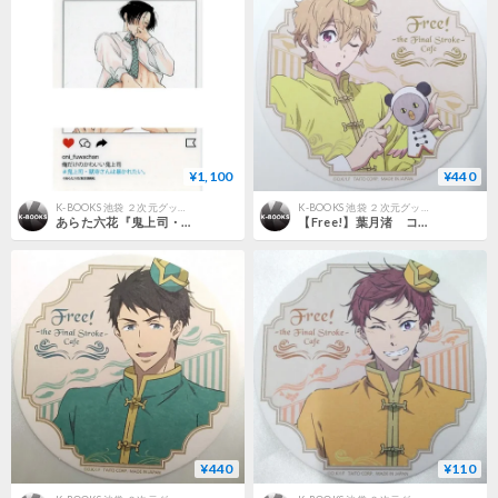
¥1,100
¥440
K-BOOKS 池袋 ２次元グッズ通販
K-BOOKS 池袋 ２次元グッズ通販
あらた六花『鬼上司・獄寺さんは暴かれたい。』× STELLAMAP 『鬼暴Cafe』 SNS風クリアカード【BLグッズ】
【Free!】葉月渚 コースター
¥440
¥110