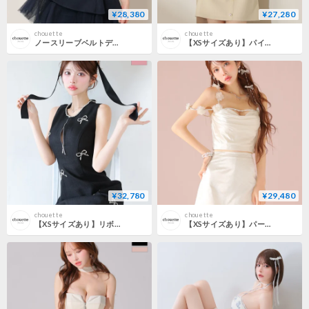
¥28,380
¥27,280
chouette
chouette
ノースリーブベルトデザインチュールミニキャバドレス(DE3444)
【XSサイズあり】パイピングノースリーブベルトミニキャバドレス(DE4205)
¥32,780
¥29,480
chouette
chouette
【XSサイズあり】リボンビジューノースリーブミニキャバドレス(fm3454)
【XSサイズあり】パーツ取り外し可能♡フラワーストラップサテンセットアップミニキャバドレス(fm3461)