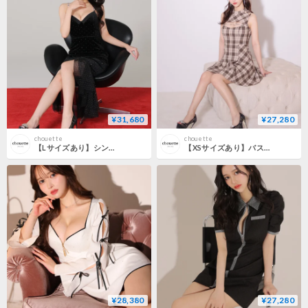
¥31,680
¥27,280
chouette
chouette
【Lサイズあり】シンプルバックリボンベロアキャミフリルマーメイドキャバドレス(DE3615)
【XSサイズあり】バストカットノースリーブチェックミニキャバドレス(fm3326)
¥28,380
¥27,280