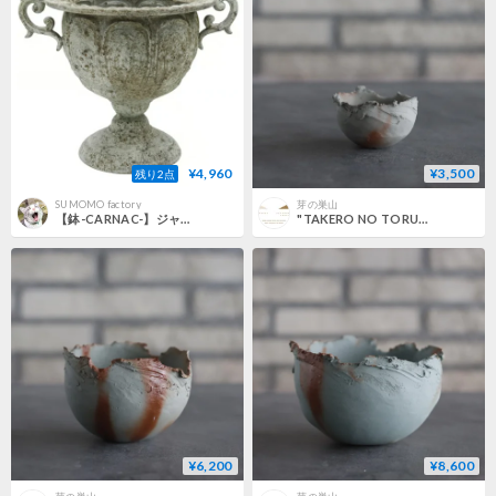
¥4,960
¥3,500
残り2点
SUMOMO factory
芽の巣山
【鉢-CARNAC-】ジャンヌアンティークゴブレットG（モス）
"TAKERO NO TORUKO" / CHIGIRI / マメ (2号) no.802/197
¥6,200
¥8,600