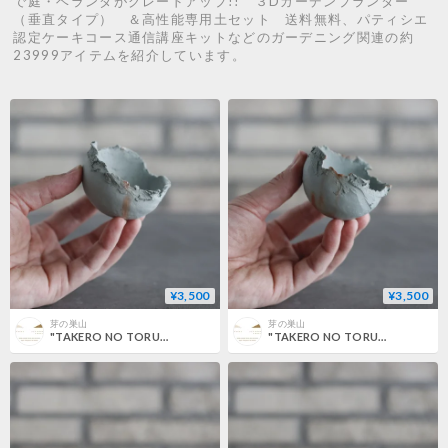
で庭・ベランダがグレードアップ!! ３Dガーデンプランター
（垂直タイプ） ＆高性能専用土セット 送料無料、パティシエ
認定ケーキコース通信講座キットなどのガーデニング関連の約
23999アイテムを紹介しています。
¥3,500
¥3,500
芽の巣山
芽の巣山
"TAKERO NO TORUKO" / CHIGIRI / マメ (2号) no.802/207
"TAKERO NO TORUKO" / CHIGIRI / マメ (2号) no.802/206