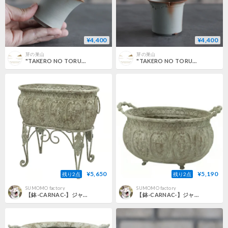
¥4,400
¥4,400
芽の巣山
芽の巣山
"TAKERO NO TORUKO" (2.5号) no.802/133
"TAKERO NO TORUKO" (2.5号) no.802/127
¥5,650
¥5,190
残り2点
残り2点
SUMOMO factory
SUMOMO factory
【鉢-CARNAC-】ジャンヌアンティークポットスタンドA
【鉢-CARNAC-】ジャンヌアンティークポットC