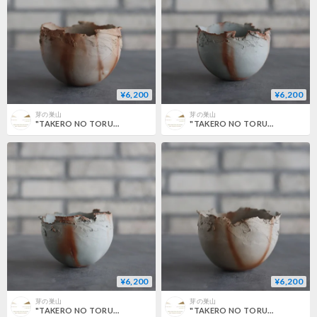
¥6,200
¥6,200
芽の巣山
芽の巣山
"TAKERO NO TORUKO" / CHIGIRI / M (3.5号) no.802/177
"TAKERO NO TORUKO" / CHIGIRI / M (3.5号) no.802/176
¥6,200
¥6,200
芽の巣山
芽の巣山
"TAKERO NO TORUKO" / CHIGIRI / M (3.5号) no.802/175
"TAKERO NO TORUKO" / CHIGIRI / M (3.5号) no.802/174