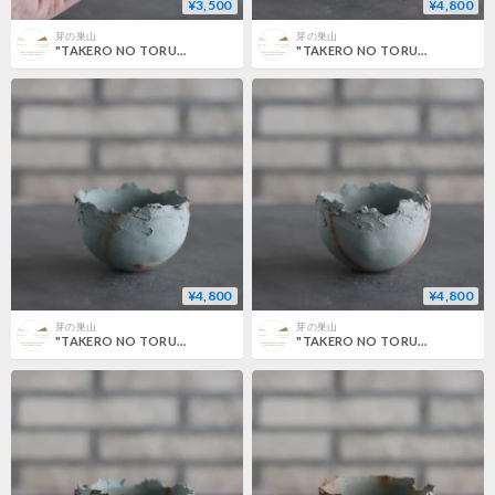
¥3,500
¥4,800
芽の巣山
芽の巣山
"TAKERO NO TORUKO" / CHIGIRI / マメ (2号) no.802/198
"TAKERO NO TORUKO" / CHIGIRI / S (3号) no.802/196
¥4,800
¥4,800
芽の巣山
芽の巣山
"TAKERO NO TORUKO" / CHIGIRI / S (3号) no.802/195
"TAKERO NO TORUKO" / CHIGIRI / S (3号) no.802/194