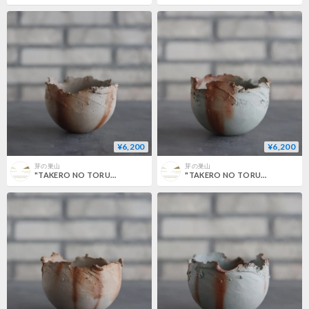
¥6,200
¥6,200
芽の巣山
芽の巣山
"TAKERO NO TORUKO" / CHIGIRI / M (3.5号) no.802/173
"TAKERO NO TORUKO" / CHIGIRI / M (3.5号) no.802/172