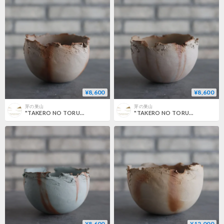
¥8,600
¥8,600
芽の巣山
芽の巣山
"TAKERO NO TORUKO" / CHIGIRI / L (4.5号) no.802/162
"TAKERO NO TORUKO" / CHIGIRI / L (4.5号) no.802/161
¥8,600
¥12,000