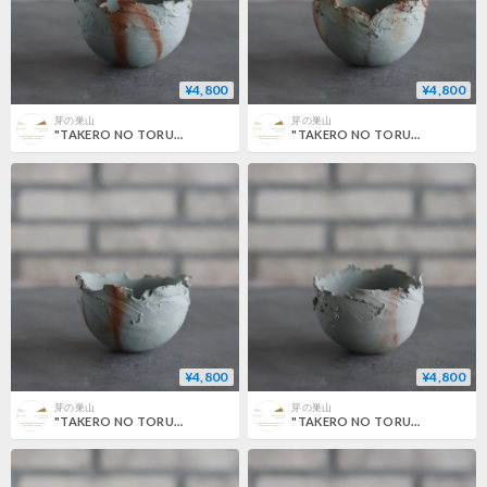
¥4,800
¥4,800
芽の巣山
芽の巣山
"TAKERO NO TORUKO" / CHIGIRI / S (3号) no.802/193
"TAKERO NO TORUKO" / CHIGIRI / S (3号) no.802/192
¥4,800
¥4,800
芽の巣山
芽の巣山
"TAKERO NO TORUKO" / CHIGIRI / S (3号) no.802/191
"TAKERO NO TORUKO" / CHIGIRI / S (3号) no.802/190