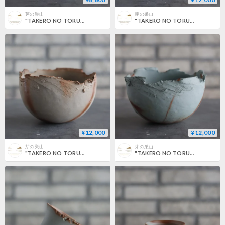
芽の巣山
芽の巣山
"TAKERO NO TORUKO" / CHIGIRI / L (4.5号) no.802/160
"TAKERO NO TORUKO" / CHIGIRI / XL (5号) no.802/158
¥12,000
¥12,000
芽の巣山
芽の巣山
"TAKERO NO TORUKO" / CHIGIRI / XL (5号) no.802/156
"TAKERO NO TORUKO" / CHIGIRI / XL (5号) no.802/155