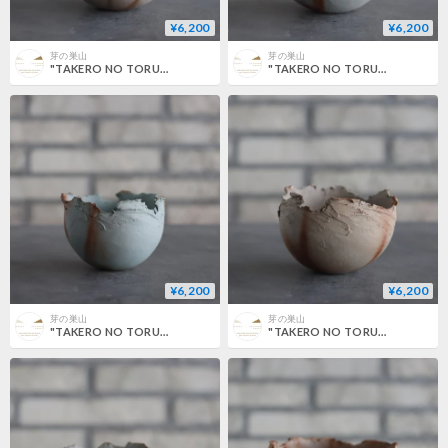
¥6,200
¥6,200
芽の巣山
芽の巣山
"TAKERO NO TORUKO" / CHIGIRI / M (3.5号) no.802/171
"TAKERO NO TORUKO" / CHIGIRI / M (3.5号) no.802/170
¥6,200
¥6,200
芽の巣山
芽の巣山
"TAKERO NO TORUKO" / CHIGIRI / M (3.5号) no.802/169
"TAKERO NO TORUKO" / CHIGIRI / M (3.5号) no.802/168