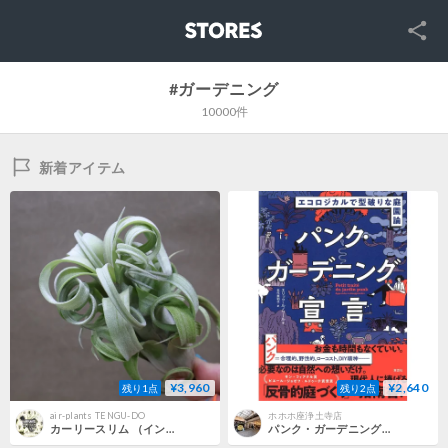
SNS
STORES
#ガーデニング
10000件
新着アイテム
¥3,960
¥2,640
残り1点
残り2点
air-plants TENGU-DO
ホホホ座浄土寺店
カーリースリム （インターメディア×ストレプトフィラ）152号
パンク・ガーデニング宣言: エコロジカルで型破りな庭園論 / エリック・ルノワール、訳：北代美和子