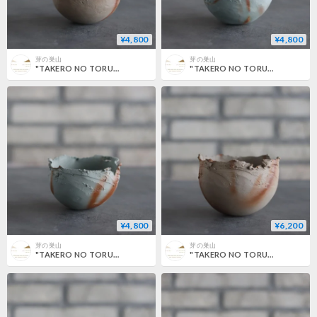
¥4,800
¥4,800
芽の巣山
芽の巣山
"TAKERO NO TORUKO" / CHIGIRI / S (3号) no.802/183
"TAKERO NO TORUKO" / CHIGIRI / S (3号) no.802/182
¥4,800
¥6,200
芽の巣山
芽の巣山
"TAKERO NO TORUKO" / CHIGIRI / S (3号) no.802/180
"TAKERO NO TORUKO" / CHIGIRI / M (3.5号) no.802/178