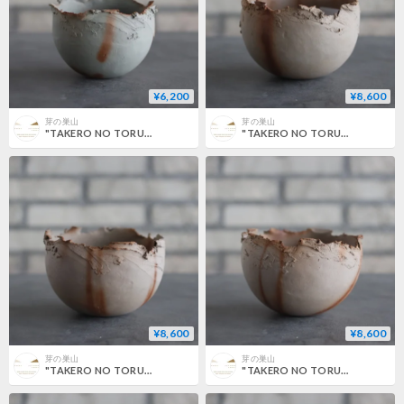
¥6,200
¥8,600
芽の巣山
芽の巣山
"TAKERO NO TORUKO" / CHIGIRI / M (3.5号) no.802/167
"TAKERO NO TORUKO" / CHIGIRI / L (4.5号) no.802/165
¥8,600
¥8,600
芽の巣山
芽の巣山
"TAKERO NO TORUKO" / CHIGIRI / L (4.5号) no.802/164
"TAKERO NO TORUKO" / CHIGIRI / L (4.5号) no.802/163