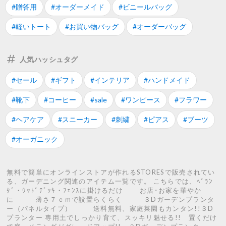
#贈答用
#オーダーメイド
#ビニールバッグ
#軽いトート
#お買い物バッグ
#オーダーバッグ
人気ハッシュタグ
#セール
#ギフト
#インテリア
#ハンドメイド
#靴下
#コーヒー
#sale
#ワンピース
#フラワー
#ヘアケア
#スニーカー
#刺繍
#ピアス
#ブーツ
#オーガニック
無料で簡単にオンラインストアが作れるSTORESで販売されてい
る、ガーデニング関連のアイテム一覧です。 こちらでは、ﾍﾞﾗﾝ
ﾀﾞ・ｳｯﾄﾞﾃﾞｯｷ・ﾌｪﾝｽに掛けるだけ お店･お家を華やか
に 薄さ７ｃｍで設置らくらく ３Dガーデンプランタ
ー（パネルタイプ） 送料無料、家庭菜園もカンタン!!３D
プランター 専用土でしっかり育て、スッキリ魅せる!! 置くだけ