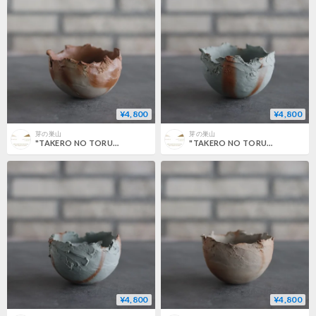
¥4,800
¥4,800
芽の巣山
芽の巣山
"TAKERO NO TORUKO" / CHIGIRI / S (3号) no.802/189
"TAKERO NO TORUKO" / CHIGIRI / S (3号) no.802/188
¥4,800
¥4,800