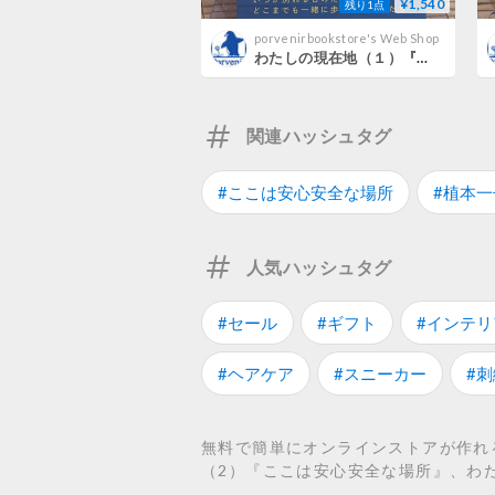
¥1,540
残り1点
porvenirbookstore's Web Shop
わたしの現在地（１）『それはただの偶然』
関連ハッシュタグ
#ここは安心安全な場所
#植本一
人気ハッシュタグ
#セール
#ギフト
#インテリ
#ヘアケア
#スニーカー
#刺
無料で簡単にオンラインストアが作れ
（2）『ここは安心安全な場所』、わ