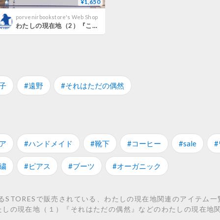
¥1,650
porvenirbookstore's Web Shop
わたしの現在地（2）『ここは安心安全な場所』
子
#遠野
#それはただの偶然
ア
#ハンドメイド
#靴下
#コーヒー
#sale
繍
#ピアス
#ブーツ
#オーガニック
るSTORESで販売されている、わたしの現在地関連のアイテム一
たしの現在地（１）『それはただの偶然』などのわたしの現在地