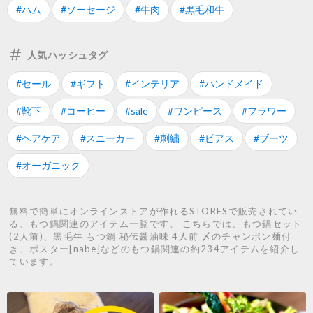
#ハム
#ソーセージ
#牛肉
#黒毛和牛
人気ハッシュタグ
#セール
#ギフト
#インテリア
#ハンドメイド
#靴下
#コーヒー
#sale
#ワンピース
#フラワー
#ヘアケア
#スニーカー
#刺繍
#ピアス
#ブーツ
#オーガニック
無料で簡単にオンラインストアが作れるSTORESで販売されてい
る、もつ鍋関連のアイテム一覧です。 こちらでは、もつ鍋セット
(2人前)、黒毛牛 もつ鍋 秘伝醤油味 4人前 〆のチャンポン麺付
き、ポスター[nabe]などのもつ鍋関連の約234アイテムを紹介し
ています。