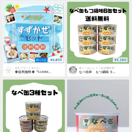
¥6,450
¥3,180
残り2点
北九ブランドモール
長く！おいしく！缶詰製作所
◆送料無料◆『SUMMER GIFT』すずかぜセット
なべ缶® もつ鍋味 ６缶セット