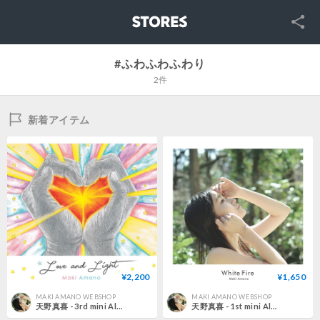
SNS
STORES
#ふわふわふわり
2件
新着アイテム
¥2,200
¥1,650
MAKI AMANO WEBSHOP
MAKI AMANO WEBSHOP
天野真喜 - 3rd mini Album『Love and Light』
天野真喜 - 1st mini Album『White Fire』