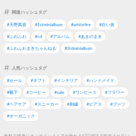
関連ハッシュタグ
#天野真喜
#1stminialbum
#whitefire
#白い炎
#ふわふわ
#cd
#アルバム
#あまのまき
#ふわふわまきちゃんねる
#3rdminialbum
人気ハッシュタグ
#セール
#ギフト
#インテリア
#ハンドメイド
#靴下
#コーヒー
#sale
#ワンピース
#フラワー
#ヘアケア
#スニーカー
#刺繍
#ピアス
#ブーツ
#オーガニック
無料で簡単にオンラインストアが作れるSTORESで販売されてい