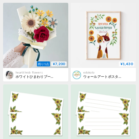
¥7,200
¥1,430
残り1点
heartthrob_flowers
edokolo
ホワイトひまわりブーケ フェルトフラワー
ウォールアートポスター（A4）“ミケ猫とアーモンドの木とジプシーチャーマー”［ポストカード&ミニカード、タグ付き］