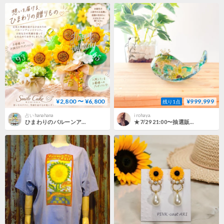
¥2,800 〜 ¥6,800
¥999,999
残り1点
占いhanahana
irohaya.
ひまわりのバルーンアレジメント
★7/29 21:00〜抽選販売★【潤う手のひらクジラ】潤う手のひらクジラ〜夏の日差し照らす透明の向日葵〜