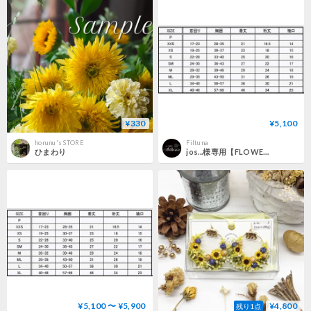
¥330
¥5,100
horunu's STORE
Filtuna
ひまわり
jos...様専用【FLOWER】花 パープル
¥5,100 〜 ¥5,900
¥4,800
残り1点