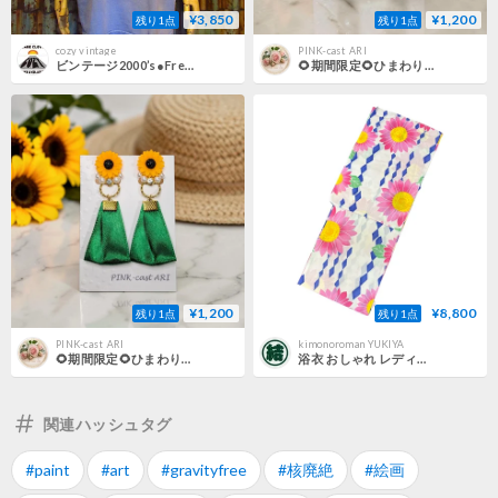
¥3,850
¥1,200
残り1点
残り1点
cozy vintage
PINK-cast ARI
ビンテージ2000’s●Fremont FairプリントTシャツ●260725d5-m-tsh-ot古着アニバーサリー芸術祭記念ひまわり花
🌻期間限定🌻ひまわりビジュー＆しずくパールのイヤリング(2wayタイプ:ひまわり×しずくパール)
¥1,200
¥8,800
残り1点
残り1点
PINK-cast ARI
kimonoroman YUKIYA
🌻期間限定🌻ひまわりビジュー＆サテンリボンタッセルのイヤリング(2wayタイプ:ひまわり×グリーン)(一点物)
浴衣 おしゃれ レディース ゆかた 夏祭り 花火大会 和装 夏物 和服 着物 きもの キモノ 花火大会 お祭り yukata
関連ハッシュタグ
#paint
#art
#gravityfree
#核廃絶
#絵画