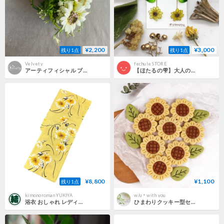
¥2,200
¥3,000
残り1点
残り1点
Velvety
fechule STORE
アーティフィシャル ブーケ ひまわり WH
【ほたるの雫】大人の揺れるひまわりイヤリング
¥8,800
¥1,100
残り1点
kimonoroman YUKIYA
w/u＊with you
浴衣 おしゃれ レディース ゆかた 夏祭り 花火大会 和装 夏物 和服 着物 きもの キモノ 花火大会 お祭り yukata
ひまわりクッキー型セット/夏休み 夏 手作り焼き菓子 花 向日葵 型抜き 抜き型 アイシング 粘土 焼き菓子