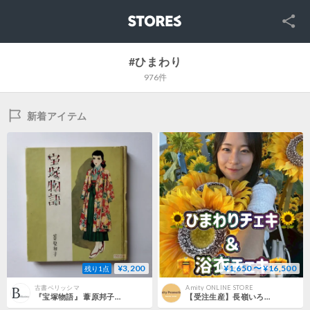
SNS
STORES
#ひまわり
976件
新着アイテム
¥3,200
¥1,650 〜 ¥16,500
残り1点
古書ベリッシマ
Amity ONLINE STORE
『宝塚物語』 葦原邦子 二つの線が響き合う、戦後少女文化の小さな結晶
【受注生産】長嶺いろは サイン入り✍️︎︎💕︎浴衣 ＆ ひまわりチェキ(2026年8月ver.‪)