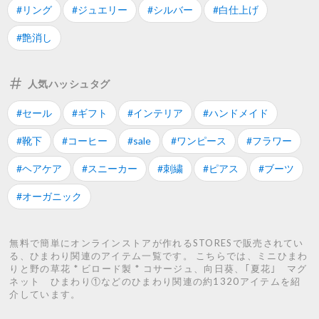
#リング
#ジュエリー
#シルバー
#白仕上げ
#艶消し
人気ハッシュタグ
#セール
#ギフト
#インテリア
#ハンドメイド
#靴下
#コーヒー
#sale
#ワンピース
#フラワー
#ヘアケア
#スニーカー
#刺繍
#ピアス
#ブーツ
#オーガニック
無料で簡単にオンラインストアが作れるSTORESで販売されてい
る、ひまわり関連のアイテム一覧です。 こちらでは、ミニひまわ
りと野の草花 * ビロード製 * コサージュ、向日葵、｢夏花｣ マグ
ネット ひまわり①などのひまわり関連の約1320アイテムを紹
介しています。