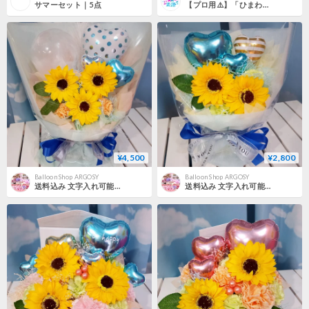
サマーセット｜5点
【プロ用⚠️】「ひまわり（葉加瀬太郎）」クラリネット二重奏（コード付き）※おまけ付き
¥4,500
¥2,800
Balloon Shop ARGOSY
Balloon Shop ARGOSY
送料込み 文字入れ可能 お誕生日 ご結婚祝い 開店祝い 発表会 送別等 ソープフラワーバルーンスタンドブーケ ひまわり
送料込み 文字入れ可能 お誕生日 ご結婚祝い 開店祝い 発表会 送別等 ソープフラワーバルーンスタンドブーケ ひまわり