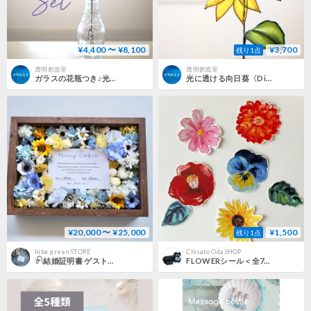
¥4,400 〜 ¥8,100
¥3,700
残り1点
透明創造室
透明創造室
ガラスの花瓶つき♪光に透ける向日葵〈Dip Art〉
光に透ける向日葵〈Dip Art〉
¥20,000 〜 ¥25,000
¥1,500
残り1点
hiba_green STORE
Chisato Oda SHOP
𓍯結婚証明書 ゲスト参加型 ひまわり 結婚式 ウェディング ドライフラワー プリザーブドフラワー
FLOWERシール＜全7種・各1枚入り＞