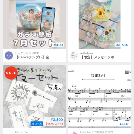
¥400
¥3,630
りぃデザインSHOP
m@rihana
【Canvaテンプレ】全5種/7月ガラス壁紙セット
【限定】メッセージボトル🌻〜夏の思い出〜
¥3,300
(10%OFF)
¥440
残り2点
Karisome
DuoDuo【二重奏楽譜専門店】