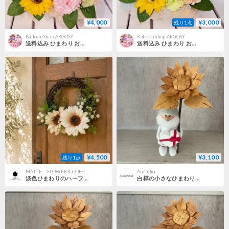
¥4,000
¥3,000
残り1点
Balloon Shop ARGOSY
Balloon Shop ARGOSY
送料込み ひまわり お洒落に飾れる お誕生日 開店祝いなどに ソープフラワーバルーンBOXギフト
送料込み ひまわり お洒落に飾れる お誕生日 開店祝いなどに ソープフラワーバルーンミニBOXギフト
¥4,500
¥3,100
残り1点
MAPLE FLOWER＆COFFEE
Aurinko
淡色ひまわりのハーフリース
白樺の小さなひまわり②