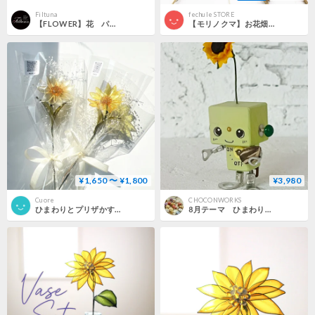
Filtuna
fechule STORE
【FLOWER】花 パープル
【モリノクマ】お花畑リースピアス(ひまわりの午後) B1761-3
¥1,650 〜 ¥1,800
¥3,980
Cuore
CHOCONWORKS
ひまわりとプリザかすみそう 1輪【紙袋付きがおすすめ！sale価格！】
8月テーマ ひまわり（受注制作)