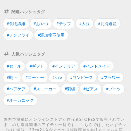
関連ハッシュタグ
#食物繊維
#おやつ
#チップ
#大豆
#北海道産
#ノンフライ
#添加物不使用
人気ハッシュタグ
#セール
#ギフト
#インテリア
#ハンドメイド
#靴下
#コーヒー
#sale
#ワンピース
#フラワー
#ヘアケア
#スニーカー
#刺繍
#ピアス
#ブーツ
#オーガニック
無料で簡単にオンラインストアが作れるSTORESで販売されてい
る、のり塩味関連のアイテム一覧です。 こちらでは、だいずチッ
プのり塩味 23g×24入などののり塩味関連の約1アイテムを紹