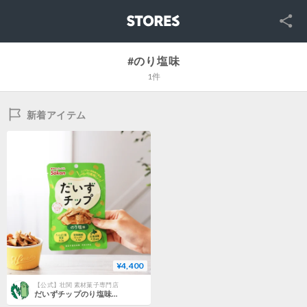
SNS
STORES
#のり塩味
1件
新着アイテム
¥4,400
【公式】壮関 素材菓子専門店
だいずチップのり塩味 23g×24入