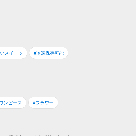
買いスイーツ
#冷凍保存可能
#ワンピース
#フラワー