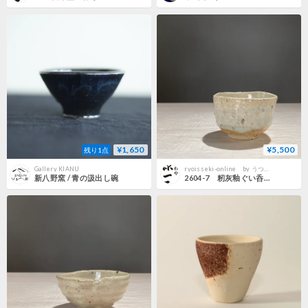
¥1,650
¥5,500
残り1点
Gallery KIANU
ryoisseki-online by うつわや涼一石
新八野窯 / 青の汲出し碗
2604-7 籾灰釉ぐい呑 四海大