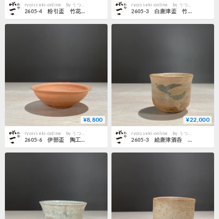
ryoisseki-online by うつわや涼一石
ryoisseki-online by うつわや涼一石
2605-4 粉引盃 竹花正弘
2605-3 白唐津盃 竹花正弘
¥8,800
¥22,000
ryoisseki-online by うつわや涼一石
ryoisseki-online by うつわや涼一石
2605-6 伊部盃 陶工房斿（金重陽作）
2605-3 絵唐津酒呑 安永頼山