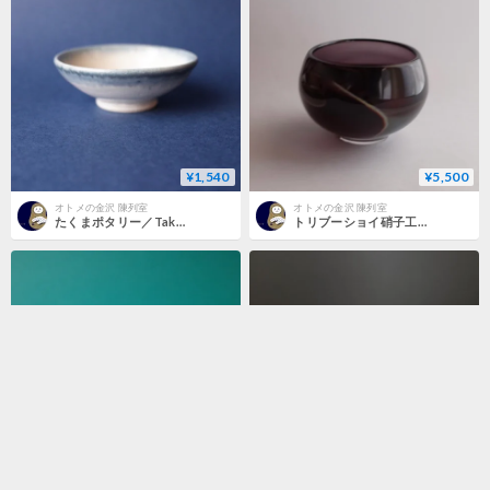
¥1,540
¥5,500
オトメの金沢 陳列室
オトメの金沢 陳列室
たくまポタリー／Takuma pottery「ぐいのみ」
トリブーショイ硝子工芸舎／Tri Buŝoj Glass Art「玲瓏 ぐいのみ」
¥3,300
¥13,200
残り1点