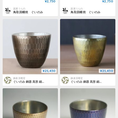
¥2,750
¥2,750
器屋うらの
器屋うらの
鳥取因幡焼 ぐいのみ
鳥取因幡焼 ぐいのみ
¥21,450
¥21,450
鎌倉清雅堂
鎌倉清雅堂
ぐいのみ 銅器 高形 細鎚目 茶鼠色 内錫 手作り 酒器【日本酒】】【プレゼント】【御祝記念品】【逸品ギフト】 冷酒 盃 工芸品 鍛造 おしゃれ 日本製
ぐいのみ 銅器 高形 細鎚目 黄金色 内錫 手作り 酒器【日本酒】】【プレゼント】【御祝記念品】【逸品ギフト】 冷酒 盃 工芸品 鍛造 おしゃれ 日本製