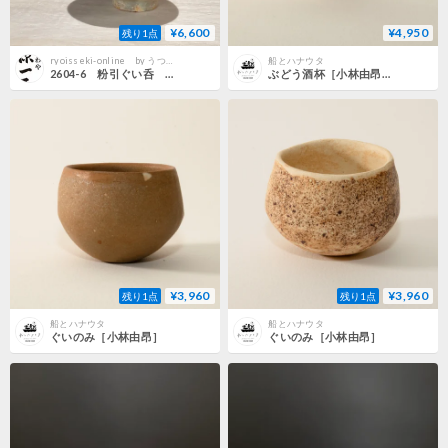
¥6,600
¥4,950
残り1点
ryoisseki-online by うつわや涼一石
船とハナウタ
2604-6 粉引ぐい呑 四海大
ぶどう酒杯［小林由昂］
¥3,960
¥3,960
残り1点
残り1点
船とハナウタ
船とハナウタ
ぐいのみ［小林由昂］
ぐいのみ［小林由昂］