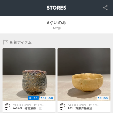
SNS
STORES
#ぐいのみ
167件
新着アイテム
¥11,000
¥8,800
残り1点
ryoisseki-online by うつわや涼一石
ryoisseki-online by うつわや涼一石
2607-3 備前酒呑 三浦裕二
103 黄瀬戸輪花盃 藤原和夫