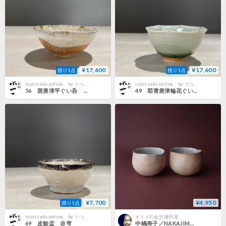
¥17,600
¥17,600
残り1点
残り1点
ryoisseki-online by うつわや涼一石
ryoisseki-online by うつわや涼一石
56 斑唐津平ぐい呑 岡本作礼
49 翆青唐津輪花ぐい呑 岡本作礼
¥7,700
¥4,950
残り1点
ryoisseki-online by うつわや涼一石
オトメの金沢 陳列室
69 皮鯨盃 谷穹
中嶋寿子／NAKAJIMA Toshiko「ぐい呑み」