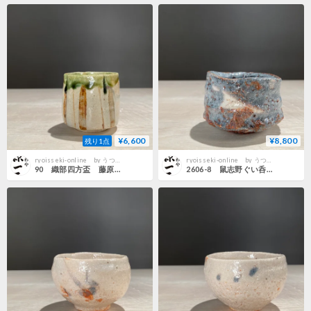
¥6,600
¥8,800
残り1点
ryoisseki-online by うつわや涼一石
ryoisseki-online by うつわや涼一石
90 織部四方盃 藤原和夫
2606-8 鼠志野ぐい呑 關共歩