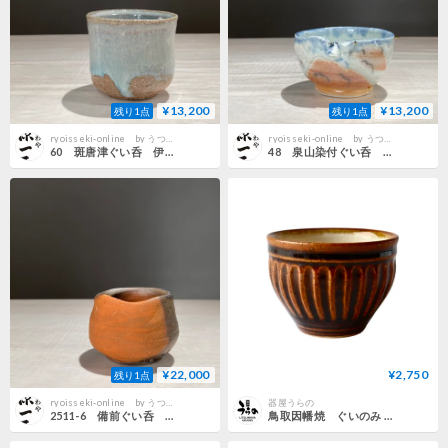
¥13,200
¥13,200
残り1点
残り1点
ryoisseki-online by うつわや涼一石
ryoisseki-online by うつわや涼一石
60 斑唐津ぐい呑 伊藤明美
48 泉山染付ぐい呑 マイケルマルティノ
¥22,000
¥2,750
残り1点
ryoisseki-online by うつわや涼一石
器屋うらの
2511-6 備前ぐい呑 中村眞
鳥取因幡焼 ぐいのみ 茶色