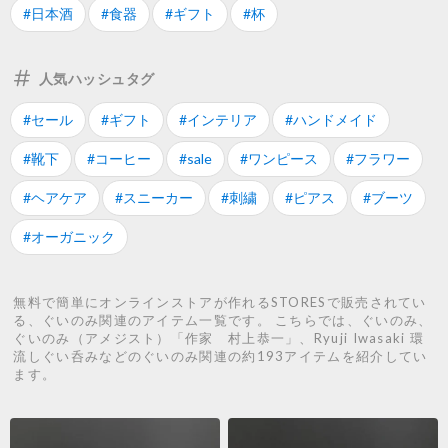
#日本酒
#食器
#ギフト
#杯
人気ハッシュタグ
#セール
#ギフト
#インテリア
#ハンドメイド
#靴下
#コーヒー
#sale
#ワンピース
#フラワー
#ヘアケア
#スニーカー
#刺繍
#ピアス
#ブーツ
#オーガニック
無料で簡単にオンラインストアが作れるSTORESで販売されてい
る、ぐいのみ関連のアイテム一覧です。 こちらでは、ぐいのみ、
ぐいのみ（アメジスト）「作家 村上恭一」、Ryuji Iwasaki 環
流しぐい呑みなどのぐいのみ関連の約193アイテムを紹介してい
ます。