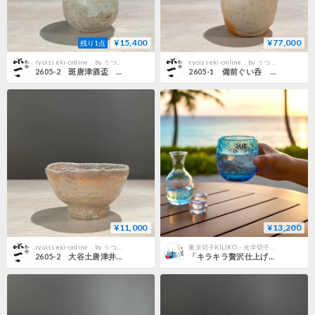
¥15,400
¥77,000
残り1点
ryoisseki-online by うつわや涼一石
ryoisseki-online by うつわや涼一石
2605-2 斑唐津酒盃 高橋陽
2605-1 備前ぐい呑 金重愫
¥11,000
¥13,200
ryoisseki-online by うつわや涼一石
東京切子KILIKO・光学切子スタジオ
2605-2 大谷土唐津井戸ぐい呑 水谷渉
「キラキラ贅沢仕上げ」琉球ガラスｘ東京切子 ぐいのみ 千代紙 空色