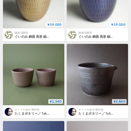
¥19,030
¥19,030
鎌倉清雅堂
鎌倉清雅堂
ぐいのみ 銅器 高形 細鎚目 金茶色 内錫 手作り 酒器【日本酒】【【プレゼント】【御祝記念品】【逸品ギフト】 冷酒 盃 工芸品 鍛造 おしゃれ 日本製
ぐいのみ 銅器 高形 細鎚目 青藍色 内錫 手作り 酒器【日本酒】】【プレゼント】【御祝記念品】【逸品ギフト】 冷酒 盃 工芸品 鍛造 おしゃれ 日本製
¥1,540
¥2,860
オトメの金沢 陳列室
オトメの金沢 陳列室
たくまポタリー／Takuma pottery「ぐいのみ」
たくまポタリー／Takuma pottery「片口」