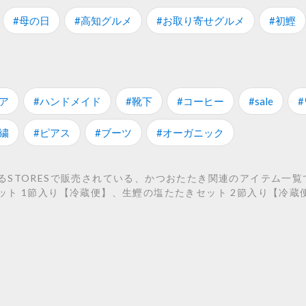
#母の日
#高知グルメ
#お取り寄せグルメ
#初鰹
ア
#ハンドメイド
#靴下
#コーヒー
#sale
繍
#ピアス
#ブーツ
#オーガニック
TORESで販売されている、かつおたたき関連のアイテム一覧です。
ト 1節入り【冷蔵便】、生鰹の塩たたきセット 2節入り【冷蔵