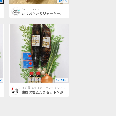
0
¥600
Smile Treats
かつおたたきジャーキー 30g
2
¥7,344
トア
海訪屋（みほや）オンラインストア
入り【冷蔵便】
生鰹の塩たたきセット 2節入り【冷蔵便】