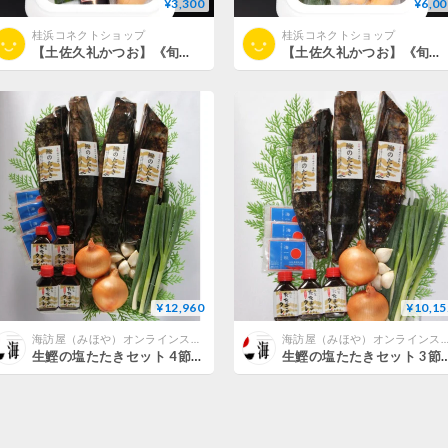
¥3,300
¥6,00
桂浜コネクトショップ
桂浜コネクトショップ
【土佐久礼かつお】《旬凍》藁焼タタキ３～４人前４００ｇ以上
【土佐久礼かつお】《旬凍》藁焼タタキ７～８人前８００ｇ以上
¥12,960
¥10,15
海訪屋（みほや）オンラインストア
海訪屋（みほや）オンラインス
生鰹の塩たたきセット 4節入り【冷蔵便】
生鰹の塩たたきセット 3節