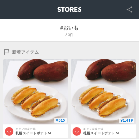
SNS
STORES
#おいも
30件
新着アイテム
¥515
¥1,419
キタノ珍味市場
キタノ珍味市場
札幌スイートポテト Mサイズ1セット1個入り
札幌スイートポテト Mサイズ1セット3個入り