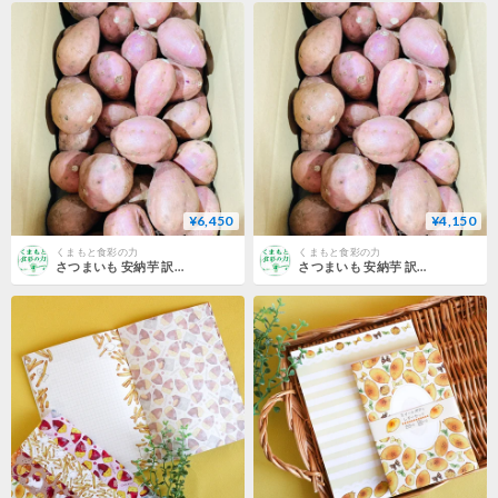
¥6,450
¥4,150
くまもと食彩の力
くまもと食彩の力
さつまいも 安納芋 訳あり約9.5kg 箱込み（内容量9kg＋補償分500g) 優品 訳あり 【002】 熊本県産 鹿児島県産 サツマイモ 焼き芋 芋 いも 通販 家庭用 あんのういも
さつまいも 安納芋 訳あり約4.5kg 箱込み（内容量4kg＋補償分500g) 優品 訳あり 【002】 熊本県産 鹿児島県産 サツマイモ 焼き芋 芋 いも 通販 家庭用 あんのういも