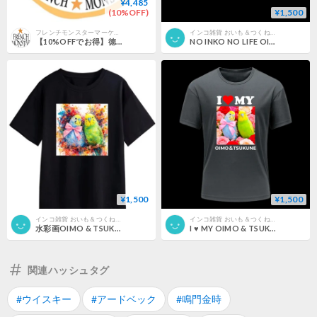
¥4,485
(10%OFF)
¥1,500
フレンチモンスターマーケット
インコ雑貨 おいも＆つくねSHOP
【10%OFFでお得】徳島バスクチーズケーキ 全５種類
NO INKO NO LIFE OIMO & TSUKUNE ビッグシルエットTシャツ（公式）
¥1,500
¥1,500
インコ雑貨 おいも＆つくねSHOP
インコ雑貨 おいも＆つくねSHOP
水彩画OIMO & TSUKUNE ビッグシルエットTシャツ（公式）
I ♥ MY OIMO & TSUKUNE Tシャツ（公式）
関連ハッシュタグ
#ウイスキー
#アードベック
#鳴門金時