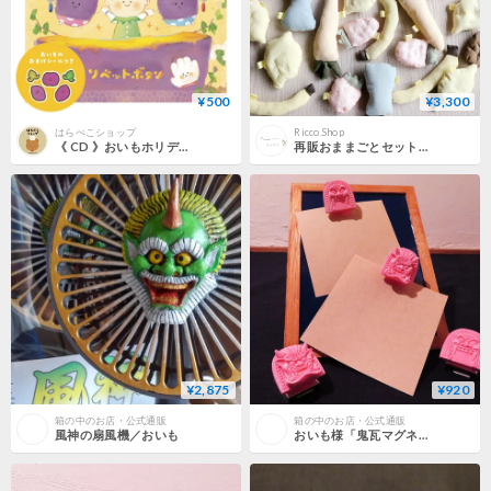
¥500
¥3,300
はらぺこショップ
Ricco.Shop
《 CD 》おいもホリデイ
再販おままごとセット （６種入り）
¥2,875
¥920
箱の中のお店・公式通販
箱の中のお店・公式通販
風神の扇風機／おいも
おいも様「鬼瓦マグネット」