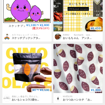
¥1,100 〜 ¥1,800
(最大9%OFF)
¥1,450
カラフルショップ〈パネルシアター・スケッチブックシアター〉
ANNU Kunitachi sweets
スケッチブックシアター素材「でぶいもちゃんちびいもちゃん」
おいもちゃん アンヌ国立 スイートポテト ４個入 OH IMOchan しまんと産 蜜いも
¥0 〜 ¥3,100
¥1,300
美味しい黄金干し芋のどらいすと
MATSURI
おいもショコラ2袋セット（1袋85ｇ×２）【送料無料】
おつつみハンカチ 「おさつつみ」