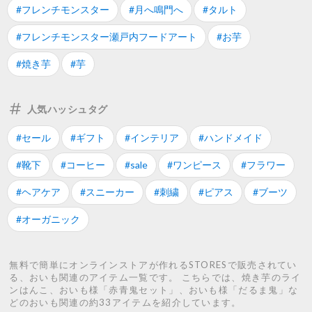
#フレンチモンスター
#月へ鳴門へ
#タルト
#フレンチモンスター瀬戸内フードアート
#お芋
#焼き芋
#芋
人気ハッシュタグ
#セール
#ギフト
#インテリア
#ハンドメイド
#靴下
#コーヒー
#sale
#ワンピース
#フラワー
#ヘアケア
#スニーカー
#刺繍
#ピアス
#ブーツ
#オーガニック
無料で簡単にオンラインストアが作れるSTORESで販売されてい
る、おいも関連のアイテム一覧です。 こちらでは、焼き芋のライ
ンはんこ、おいも様「赤青鬼セット」、おいも様「だるま鬼」な
どのおいも関連の約33アイテムを紹介しています。