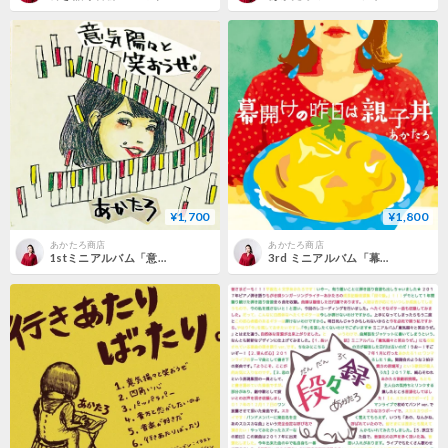
¥1,700
¥1,800
あかたろ商店
あかたろ商店
​1stミニアルバム「意気揚々と笑おうぜ。」
3rd ミニアルバム「幕開けの昨日は親子丼」