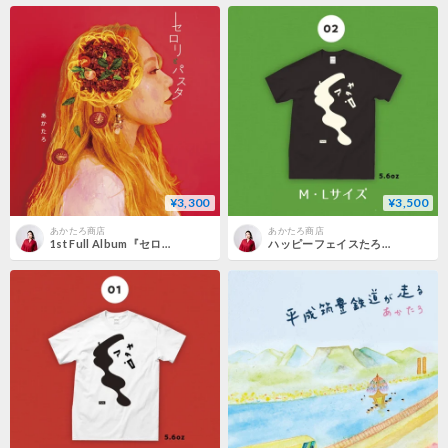
¥3,300
¥3,500
あかたろ商店
あかたろ商店
1st Full Album『セロリとパスタ』
ハッピーフェイスたろT（カタカナ）／Black（Mサイズのみ）