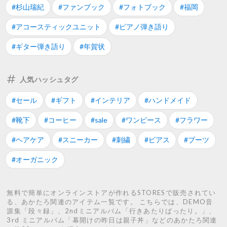
#杉山瑞紀
#ファンブック
#フォトブック
#福岡
#アコースティックユニット
#ピアノ弾き語り
#ギター弾き語り
#年賀状
人気ハッシュタグ
#セール
#ギフト
#インテリア
#ハンドメイド
#靴下
#コーヒー
#sale
#ワンピース
#フラワー
#ヘアケア
#スニーカー
#刺繍
#ピアス
#ブーツ
#オーガニック
無料で簡単にオンラインストアが作れるSTORESで販売されてい
る、あかたろ関連のアイテム一覧です。 こちらでは、DEMO音
源集「段々録」、2ndミニアルバム「行きあたりばったり。」、
3rd ミニアルバム「幕開けの昨日は親子丼」などのあかたろ関連