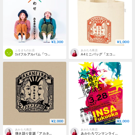
¥3,300
¥1,000
ふるまちのお店
あかたろ商店
1stフルアルバム「つめあわせ」
A4ミニバッグ「エコタロ」
¥2,000
¥3,000
あかたろ商店
あかたろ商店
弾き語り音源「アカネイロ」
あかたろワンマンライブDVD「大器晩成への革命」