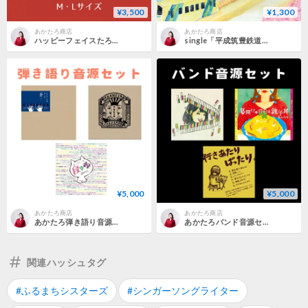
¥3,500
¥1,300
あかたろ商店
あかたろ商店
ハッピーフェイスたろT（カタカナ）／White（M・Lサイズ）
single「平成筑豊鉄道が走る/石炭ソフト奢って」
¥5,000
¥5,000
あかたろ商店
あかたろ商店
あかたろ弾き語り音源セット
あかたろバンド音源セット
関連ハッシュタグ
#ふるまちシスターズ
#シンガーソングライター