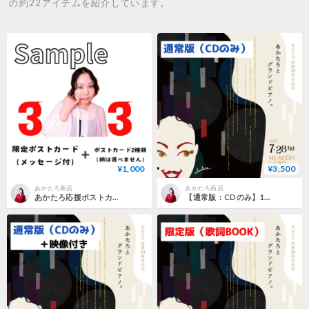
の約22アイテムを紹介しています。
¥1,000
¥3,500
あかたろ商店
あかたろ商店
あかたろ応援ポストカードランダム３種
【通常版：CDのみ】10周年記念LIVE RECORDING弾き語り音源「あかたろとグランドピアノ。」