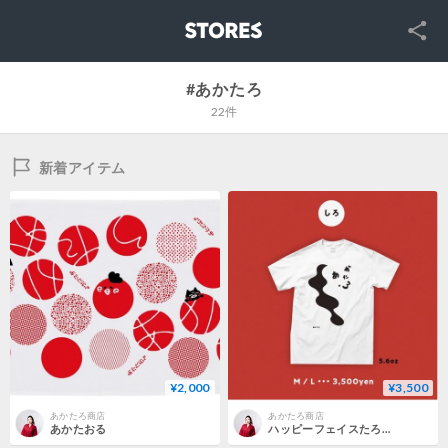
SNS
STORES
#あかたろ
22件
新着アイテム
¥2,000
¥3,500
あかたろ商店
あかたろ商店
あかたおる
ハッピーフェイスたろT（ひらがな）／White（M・Lサイズ）